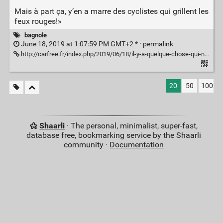
Mais à part ça, y’en a marre des cyclistes qui grillent les
feux rouges!»
bagnole
June 18, 2019 at 1:07:59 PM GMT+2 * ·
permalink
http://carfree.fr/index.php/2019/06/18/il-y-a-quelque-chose-qui-ne-tourne-pas-rond-au-royaume-du-tout-voiture/
20
50
100
Shaarli
· The personal, minimalist, super-fast,
database free, bookmarking service by the Shaarli
community ·
Documentation