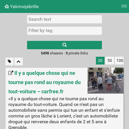
Yakmoijebrille
Tag cloud
Picture wall
Daily
RSS Feed
Logi
Type 1 or more
characters for
results.
5498
shaares ·
5
private links
20
50
100
Il y a quelque chose qui ne
tourne pas rond au royaume du
tout-voiture – carfree.fr
«Il y a quelque chose qui ne tourne pas rond au
royaume du tout-voiture. Quand ce n’est pas un
automobiliste sans permis qui tue un enfant et s’enfuie
comme un gros lâche à Lorient, c’est un automobiliste
drogué qui renverse deux enfants de 2 et 5 ans à
Grenoble.