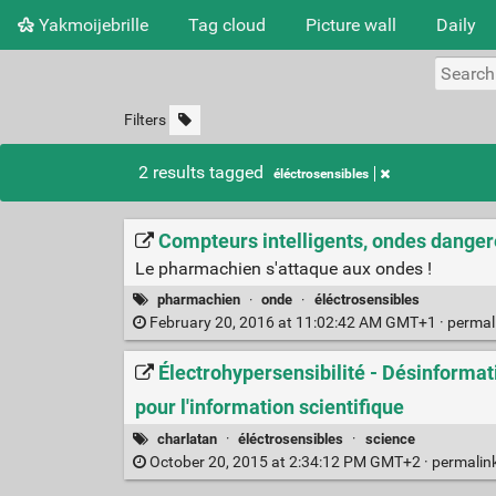
Yakmoijebrille
Tag cloud
Picture wall
Daily
Filters
2 results tagged
éléctrosensibles
Compteurs intelligents, ondes dange
Le pharmachien s'attaque aux ondes !
pharmachien
·
onde
·
éléctrosensibles
February 20, 2016 at 11:02:42 AM GMT+1 ·
permal
Électrohypersensibilité - Désinformat
pour l'information scientifique
charlatan
·
éléctrosensibles
·
science
October 20, 2015 at 2:34:12 PM GMT+2 ·
permalin