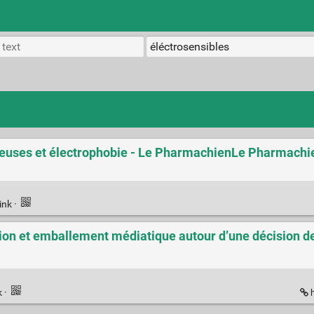
reuses et électrophobie - Le PharmachienLe Pharmachi
ink
·
ion et emballement médiatique autour d’une décision de j
k
·
h