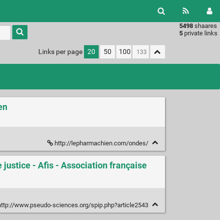
5498
shaares
Type 1 or
5
private links
more
characters
Links per page
20
50
100
for
results.
en
http://lepharmachien.com/ondes/
ustice - Afis - Association française
ttp://www.pseudo-sciences.org/spip.php?article2543