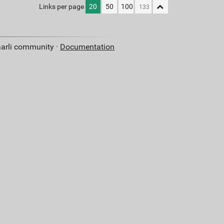
Links per page
20
50
100
aarli community ·
Documentation