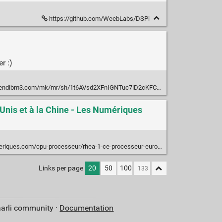
https://github.com/WeebLabs/DSPi
r :)
ndibm3.com/mk/mr/sh/1t6AVsd2XFnIGNTuc7iD2cKFCyJ7qO/FfS5I-xZBvA4
-Unis et à la Chine - Les Numériques
rhea-1-ce-processeur-europeen-concu-en-france-relance-la-bataille-des-puces-face-aux-etats-unis-et-a-la-chine-n239589.html
Links per page
20
50
100
aarli community ·
Documentation