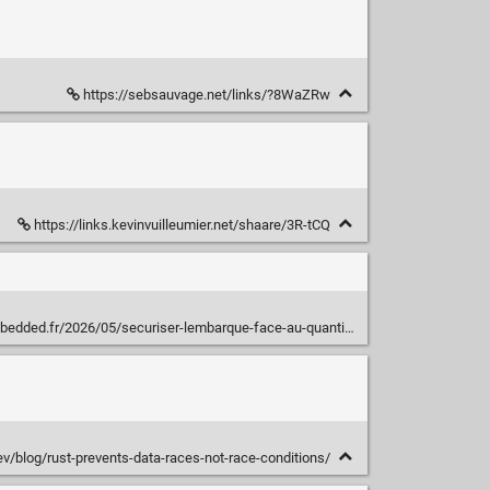
https://sebsauvage.net/links/?8WaZRw
https://links.kevinvuilleumier.net/shaare/3R-tCQ
r/2026/05/securiser-lembarque-face-au-quantique-mise-en-oeuvre-avec-yocto
ev/blog/rust-prevents-data-races-not-race-conditions/