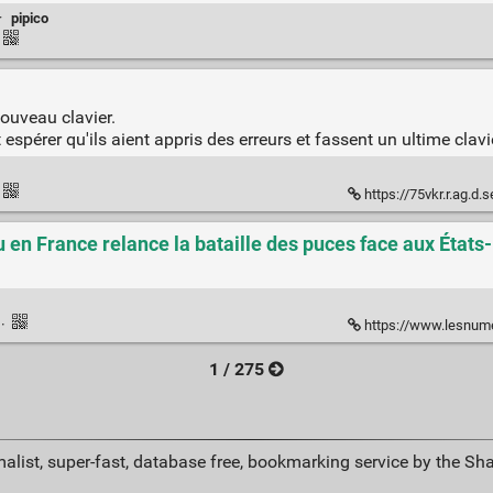
·
pipico
ouveau clavier.
 espérer qu'ils aient appris des erreurs et fassent un ultime clavie
https://75vkr.r.ag.d.se
en France relance la bataille des puces face aux États
k
·
https://www.lesnumeriques.com/cpu-processeur/
1 / 275
alist, super-fast, database free, bookmarking service by the Sh