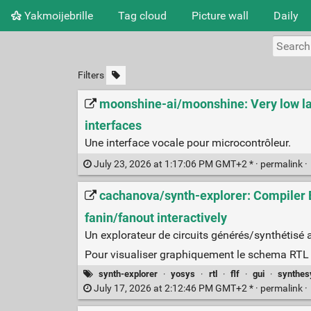
Yakmoijebrille
Tag cloud
Picture wall
Daily
Filters
moonshine-ai/moonshine: Very low late
interfaces
Une interface vocale pour microcontrôleur.
July 23, 2026 at 1:17:06 PM GMT+2 * ·
permalink
·
cachanova/synth-explorer: Compiler Ex
fanin/fanout interactively
Un explorateur de circuits générés/synthétisé 
Pour visualiser graphiquement le schema RTL 
synth-explorer
·
yosys
·
rtl
·
flf
·
gui
·
synthes
July 17, 2026 at 2:12:46 PM GMT+2 * ·
permalink
·