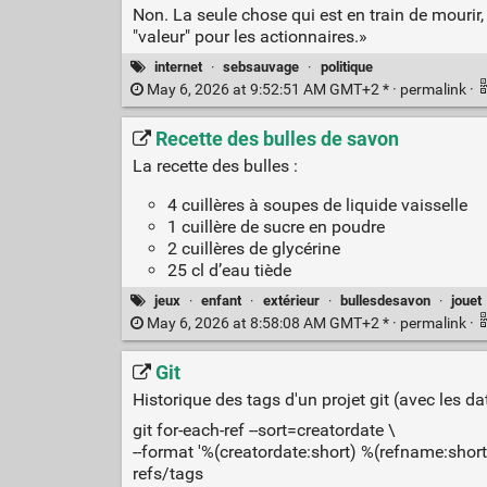
Non. La seule chose qui est en train de mouri
"valeur" pour les actionnaires.»
internet
·
sebsauvage
·
politique
May 6, 2026 at 9:52:51 AM GMT+2 * ·
permalink
·
Recette des bulles de savon
La recette des bulles :
4 cuillères à soupes de liquide vaisselle
1 cuillère de sucre en poudre
2 cuillères de glycérine
25 cl d’eau tiède
jeux
·
enfant
·
extérieur
·
bullesdesavon
·
jouet
May 6, 2026 at 8:58:08 AM GMT+2 * ·
permalink
·
Git
Historique des tags d'un projet git (avec les da
git for-each-ref --sort=creatordate \
--format '%(creatordate:short) %(refname:short)
refs/tags