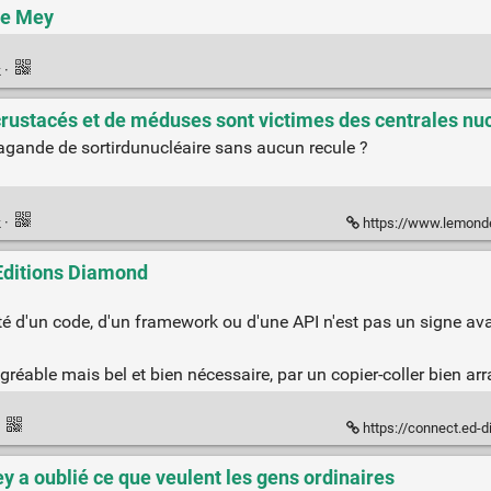
se Mey
k
·
 crustacés et de méduses sont victimes des centrales n
gande de sortirdunucléaire sans aucun recule ?
k
·
https://www.lemonde.fr/planete/article/2026/06/15/pr
 Editions Diamond
té d'un code, d'un framework ou d'une API n'est pas un signe ava
able mais bel et bien nécessaire, par un copier-coller bien arra
·
https://connect.ed-
ey a oublié ce que veulent les gens ordinaires