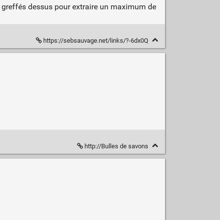
nt greffés dessus pour extraire un maximum de
https://sebsauvage.net/links/?-6dx0Q
http://Bulles de savons