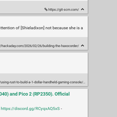
https://git-scm.com/
tention of [Shieladixon] not because she is a
//hackaday.com/2026/02/26/building-the-haxocorder/
o/using-rust-to-build-a-1-dollar-handheld-gaming-console/
40) and Pico 2 (RP2350). Official
:
https://discord.gg/RCyqxAQ5xS
-