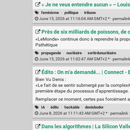
« Je ne veux entendre aucun » – Loui
feminisme
·
politique
·
tribune
June 15, 2026 at 11:16:04 AM GMT+2 * ·
permalin
Près de six milliards de poissons, de
«LeMonde» continue donc à reprendre la propa
Pathétique
propagande
·
nucléaire
·
sortirdunucléaire
June 15, 2026 at 11:02:47 AM GMT+2 * ·
permalin
Édito : On m'a demandé... | Connect -
Bien Vu Denis :
«Le fait de se sentir submergé par la complexi
première étape du processus d'apprentissage.
Remplacer ce moment, certes pas forcément agré
IA
·
édito
·
hackable
·
denisbodor
June 8, 2026 at 11:11:43 AM GMT+2 * ·
permalink
Dans les algorithmes | La Silicon Vall