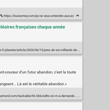
https://louisemey.com/je-ne-veux-entendre-aucun/
ucléaires françaises chaque année
es-de-six-milliards-de-poissons-de-crustaces-et-de-meduses-sont-victimes-des-centrales-nucleaires-francaises-chaque-annee_6703147_3244.html
nt-coureur d'un futur abandon, c'est la toute
ngeant... Là est le véritable abandon.»
diamond.com/hackable/hk-066/edito-on-m-a-demande...