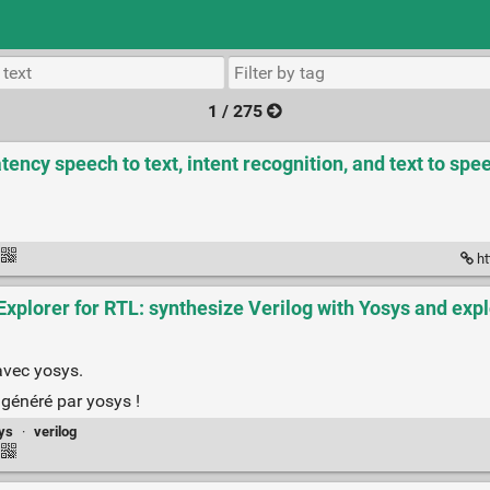
1 / 275
ncy speech to text, intent recognition, and text to spee
ht
plorer for RTL: synthesize Verilog with Yosys and explo
avec yosys.
généré par yosys !
ys
·
verilog