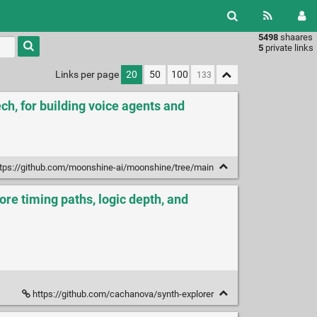
5498
shaares
Type 1 or
5
private links
more
characters
Links per page
20
50
100
for
results.
ch, for building voice agents and
tps://github.com/moonshine-ai/moonshine/tree/main
re timing paths, logic depth, and
https://github.com/cachanova/synth-explorer