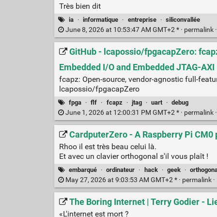
Très bien dit
ia
·
informatique
·
entreprise
·
siliconvallée
June 8, 2026 at 10:53:47 AM GMT+2 * ·
permalink
GitHub - lcapossio/fpgacapZero: fcap
Embedded I/O and Embedded JTAG-AXI 
fcapz: Open-source, vendor-agnostic full-fe
lcapossio/fpgacapZero
fpga
·
flf
·
fcapz
·
jtag
·
uart
·
debug
June 1, 2026 at 12:00:31 PM GMT+2 * ·
permalink
CardputerZero - A Raspberry Pi CM0 
Rhoo il est très beau celui là.
Et avec un clavier orthogonal s'il vous plaît !
embarqué
·
ordinateur
·
hack
·
geek
·
orthogona
May 27, 2026 at 9:03:53 AM GMT+2 * ·
permalink
·
The Boring Internet | Terry Godier - 
«L'internet est mort ?