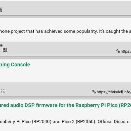
e project that has achieved some popularity. It’s caught the at
ue
k
·
https:
aming Console
https://chrisdell.inf
red audio DSP firmware for the Raspberry Pi Pico (RP20
aspberry Pi Pico (RP2040) and Pico 2 (RP2350). Official Discord