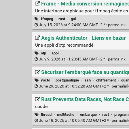
Frame - Media conversion reimagined
Une interface graphique pour ffmpeg écrite en
ffmpeg
·
rust
·
gui
July 15, 2026 at 9:24:00 AM GMT+2 * ·
permalink
·
Aegis Authenticator - Liens en bazar
Une appli d'otp recommandé
otp
·
appli
July 9, 2026 at 11:23:43 AM GMT+2 * ·
permalink
·
Sécuriser l’embarqué face au quantiq
yocto
·
postquantique
·
ssh
·
chiffrement
·
quan
June 29, 2026 at 10:32:28 AM GMT+2 * ·
permalin
Rust Prevents Data Races, Not Race C
coude
thread
·
multitache
·
embarqué
·
rust
·
program
June 18, 2026 at 10:06:40 AM GMT+2 * ·
permalin