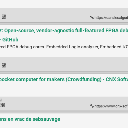
·
https://danslesalgorithmes.
z: Open-source, vendor-agnostic full-featured FPGA de
· GitHub
atured FPGA debug cores. Embedded Logic analyzer, Embedded I
·
pocket computer for makers (Crowdfunding) - CNX Sof
l
https://www.cnx-software.co
Liens en vrac de sebsauvage