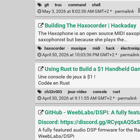
git
·
truc
·
command
·
shell
May 3, 2026 at 8:02:30 AM GMT+2 * ·
permalink
·
Building The Haxocorder | Hackaday
The Haxophone is an open source MIDI saxophon
saxophonist but because she plays the…
haxocorder
·
musique
·
midi
·
hack
·
électroniq
April 30, 2026 at 10:03:36 PM GMT+2 * ·
permalin
Using Rust to Build a $1 Handheld G
Une console de jeux à $1 !
Codée en Rust
ch32v003
·
jeux-video
·
console
·
rust
April 30, 2026 at 9:11:55 AM GMT+2 * ·
permalink
·
GitHub - WeebLabs/DSPi: A fully featu
Discord: https://discord.gg/RCyqxAQ5xS
A fully featured audio DSP firmware for the R
WeebLabs/DSPi