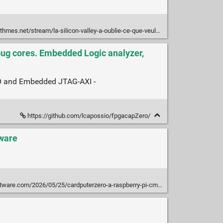
net/stream/la-silicon-valley-a-oublie-ce-que-veulent-les-gens-ordinaires/
bug cores. Embedded Logic analyzer,
/O and Embedded JTAG-AXI -
https://github.com/lcapossio/fpgacapZero/
tware
m/2026/05/25/cardputerzero-a-raspberry-pi-cm0-pocket-computer-for-makers/