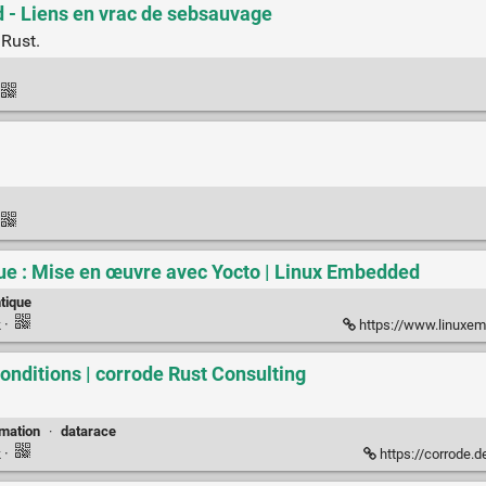
 - Liens en vrac de sebsauvage
 Rust.
ue : Mise en œuvre avec Yocto | Linux Embedded
tique
k
·
https://www.linuxembedded.f
onditions | corrode Rust Consulting
mation
·
datarace
k
·
https://corrode.d