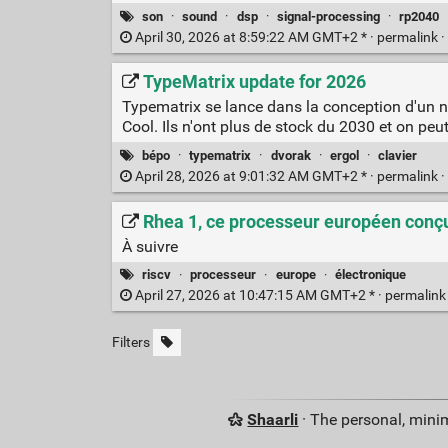
son
·
sound
·
dsp
·
signal-processing
·
rp2040
April 30, 2026 at 8:59:22 AM GMT+2 * ·
permalink
·
TypeMatrix update for 2026
Typematrix se lance dans la conception d'un n
Cool. Ils n'ont plus de stock du 2030 et on peut
bépo
·
typematrix
·
dvorak
·
ergol
·
clavier
April 28, 2026 at 9:01:32 AM GMT+2 * ·
permalink
·
Rhea 1, ce processeur européen conçu 
À suivre
riscv
·
processeur
·
europe
·
électronique
April 27, 2026 at 10:47:15 AM GMT+2 * ·
permalin
Filters
Shaarli
· The personal, minim