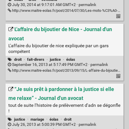
July 30, 2014 at 9:17:01 AM GMT+2 ·
permalink
http://www.maitre-eolas.fr/post/2014/07/30/Les-mots-%C3%A0-%C3%A9viter-au-Cap-Ferret
L'affaire du bijoutier de Nice - Journal d'un
avocat
L'affaire du bijoutier de nice expliquée par un gars
compétent
droit
·
fait-divers
·
justice
·
éolas
September 16, 2013 at 5:17:49 PM GMT+2 ·
permalink
http://www.maitre-eolas.fr/post/2013/09/15/L-affaire-du-bijoutier-de-Nice
“Je suis prêt à pardonner à la justice si elle
me relaxe” - Journal d'un avocat
tout de suite l'histoire de prélèvement d'adn se dégonfle
!
justice
·
mariage
·
éolas
·
droit
July 26, 2013 at 5:00:39 PM GMT+2 ·
permalink