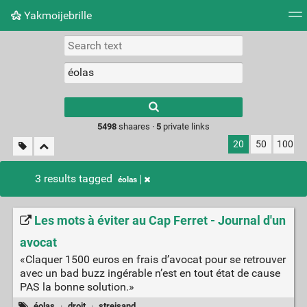
Yakmoijebrille
Tag cloud
Picture wall
Daily
RSS Feed
Logi
Type 1 or more
characters for
results.
5498
shaares ·
5
private links
20
50
100
3 results tagged
éolas
Les mots à éviter au Cap Ferret - Journal d'un
avocat
«Claquer 1500 euros en frais d’avocat pour se retrouver
avec un bad buzz ingérable n’est en tout état de cause
PAS la bonne solution.»
éolas
·
droit
·
streisand