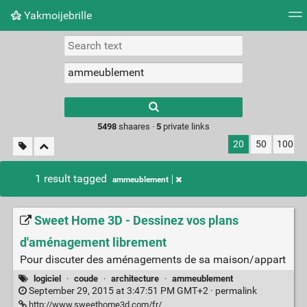
Yakmoijebrille
Tag cloud
Picture wall
Daily
RSS Feed
Logi
Type 1 or more
characters for
results.
5498
shaares ·
5
private links
20
50
100
1 result tagged
ammeublement
Sweet Home 3D - Dessinez vos plans
d'aménagement librement
Pour discuter des aménagements de sa maison/appart
logiciel
·
coude
·
architecture
·
ammeublement
September 29, 2015 at 3:47:51 PM GMT+2 ·
permalink
http://www.sweethome3d.com/fr/