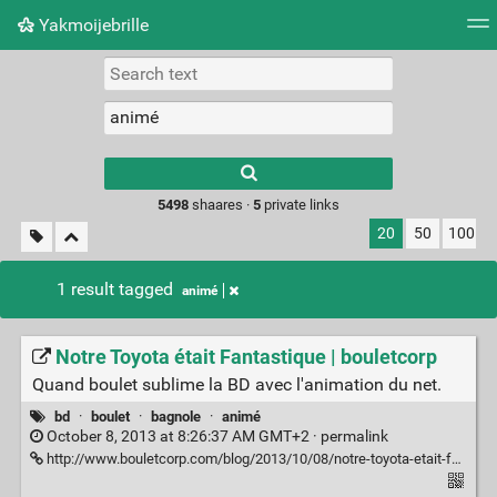
Yakmoijebrille
Tag cloud
Picture wall
Daily
RSS Feed
Logi
Type 1 or more
characters for
results.
5498
shaares ·
5
private links
20
50
100
1 result tagged
animé
Notre Toyota était Fantastique | bouletcorp
Quand boulet sublime la BD avec l'animation du net.
bd
·
boulet
·
bagnole
·
animé
October 8, 2013 at 8:26:37 AM GMT+2 ·
permalink
http://www.bouletcorp.com/blog/2013/10/08/notre-toyota-etait-fantastique/