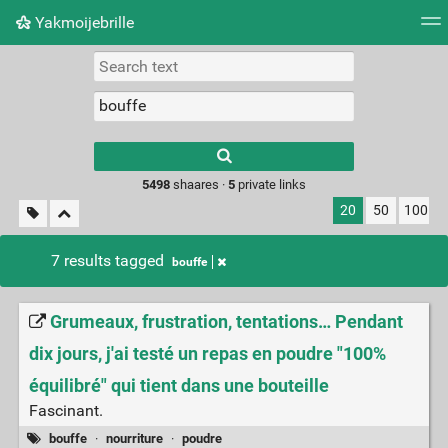
Yakmoijebrille
Tag cloud
Picture wall
Daily
RSS Feed
Logi
Type 1 or more
characters for
results.
5498
shaares ·
5
private links
20
50
100
7 results tagged
bouffe
Grumeaux, frustration, tentations… Pendant
dix jours, j'ai testé un repas en poudre "100%
équilibré" qui tient dans une bouteille
Fascinant.
bouffe
·
nourriture
·
poudre