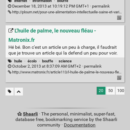
internet
·
information
·
bouffe
December 18, 2013 at 10:19:12 PM GMT+1 ·
permalink
http://ploum.net/pour-une-alimentation-intellectuelle-saine-et-variee/
L'huile de palme, le nouveau fléau -
Matronix.fr
Hé bé. Bon c'est un article un peu à charge, il faudrait
que je trouve un article qui la defend un peu pour voir.
huile
·
écolo
·
bouffe
·
science
October 2, 2013 at 8:37:09 AM GMT+2 ·
permalink
http://www.matronix.fr/article113/l-huile-de-palme-le-nouveau-fleau
20
50
100
Shaarli
· The personal, minimalist, super-fast,
database free, bookmarking service by the Shaarli
community ·
Documentation