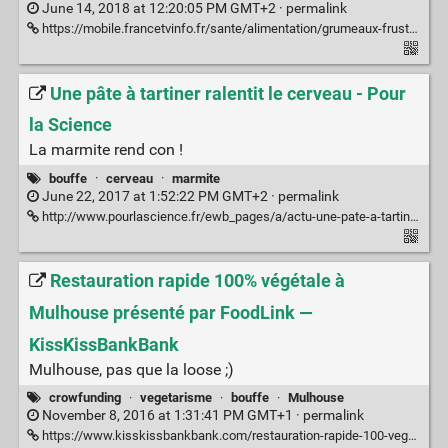
June 14, 2018 at 12:20:05 PM GMT+2 ·
permalink
https://mobile.francetvinfo.fr/sante/alimentation/grumeaux-frustration-tentations-pendant-dix-jours-j-ai-teste-feed-le-repas-en-poudre-100-equilibre-qui-tient-dans-une-bouteille_2779513.html
Une pâte à tartiner ralentit le cerveau - Pour
la Science
La marmite rend con !
bouffe
·
cerveau
·
marmite
June 22, 2017 at 1:52:22 PM GMT+2 ·
permalink
http://www.pourlascience.fr/ewb_pages/a/actu-une-pate-a-tartiner-ralentit-le-cerveau-38432.php
Restauration rapide 100% végétale à
Mulhouse présenté par FoodLink —
KissKissBankBank
Mulhouse, pas que la loose ;)
crowfunding
·
vegetarisme
·
bouffe
·
Mulhouse
November 8, 2016 at 1:31:41 PM GMT+1 ·
permalink
https://www.kisskissbankbank.com/restauration-rapide-100-vegetale-a-mulhouse?ref=recent