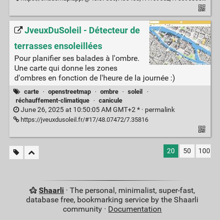
JveuxDuSoleil - Détecteur de
terrasses ensoleillées
Pour planifier ses balades à l'ombre.
Une carte qui donne les zones
d'ombres en fonction de l'heure de la journée :)
carte
·
openstreetmap
·
ombre
·
soleil
·
réchauffement-climatique
·
canicule
June 26, 2025 at 10:50:05 AM GMT+2 * ·
permalink
https://jveuxdusoleil.fr/#17/48.07472/7.35816
20
50
100
Shaarli
· The personal, minimalist, super-fast,
database free, bookmarking service by the Shaarli
community ·
Documentation