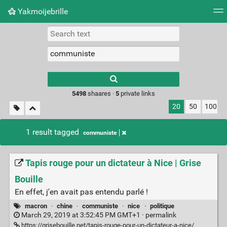
Yakmoijebrille
Tag cloud
Picture wall
Daily
RSS Feed
Logi
Type 1 or more
characters for
results.
5498
shaares ·
5
private links
20
50
100
1 result tagged
communiste
Tapis rouge pour un dictateur à Nice | Grise
Bouille
En effet, j'en avait pas entendu parlé !
macron
·
chine
·
communiste
·
nice
·
politique
March 29, 2019 at 3:52:45 PM GMT+1 ·
permalink
https://grisebouille.net/tapis-rouge-pour-un-dictateur-a-nice/