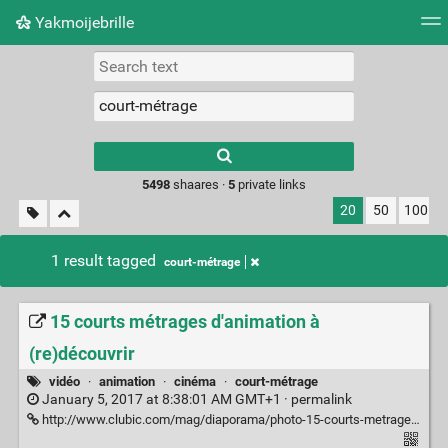
Yakmoijebrille
Tag cloud
Picture wall
Daily
RSS Feed
Logi
Type 1 or more
characters for
results.
5498
shaares ·
5
private links
20
50
100
1 result tagged
court-métrage
15 courts métrages d'animation à
(re)découvrir
vidéo
·
animation
·
cinéma
·
court-métrage
January 5, 2017 at 8:38:01 AM GMT+1 ·
permalink
http://www.clubic.com/mag/diaporama/photo-15-courts-metrages-re-decouvrir-86172/