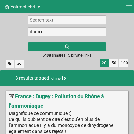
Yakmoijebrille
Tag cloud
Picture wall
Daily
RSS Feed
Logi
Type 1 or more
characters for
results.
5498
shaares ·
5
private links
20
50
100
3 results tagged
dhmo
France : Bugey : Pollution du Rhône à
l’ammoniaque
Magnifique ce communiqué :)
Ce qu'ils oublient de dire c'est qu'en plus de
l’ammoniaque il y a du monoxyde de dihydrogène
également dans ces rejets !