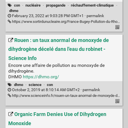
con
·
nucléaire
·
propagande
·
réchauffement-climatique
·
dhmo
February 23, 2022 at 9:03:28 PM GMT+1 ·
permalink
https://www.sortirdunucleaire.org/France-Bugey-Pollution-du-Rhone-a-l-ammoniaque
Rouen : un taux anormal de monoxyde de
dihydrogène décelé dans l'eau du robinet -
Science Info
Encore une affaire de pollution au monoxyde de
dihydrogène.
DHMO
https://dhmo.org/
dhmo
·
science
·
con
October 2, 2019 at 8:10:14 AM GMT+2 ·
permalink
http://www.scienceinfo.fr/rouen-un-taux-anormal-de-monoxyde-de-dihydrogene-decele-dans-leau-du-robinet/
Organic Farm Denies Use of Dihydrogen
Monoxide