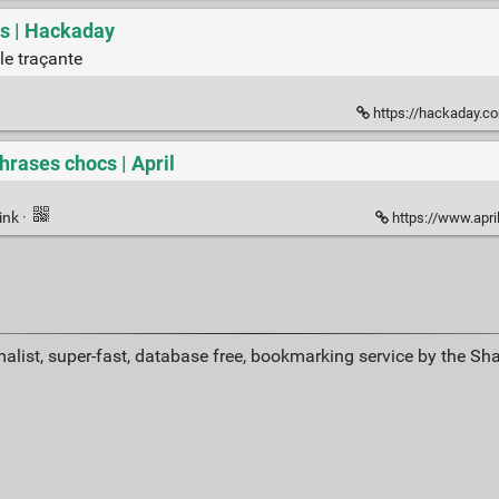
es | Hackaday
le traçante
https://hackaday.co
phrases chocs | April
ink
·
https://www.april
alist, super-fast, database free, bookmarking service by the Sh