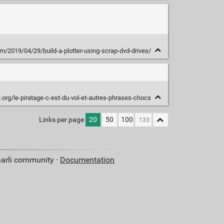
m/2019/04/29/build-a-plotter-using-scrap-dvd-drives/
.org/le-piratage-c-est-du-vol-et-autres-phrases-chocs
Links per page
20
50
100
aarli community ·
Documentation