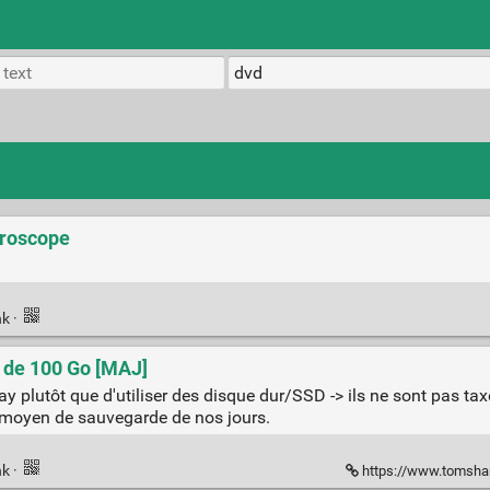
croscope
nk
·
) de 100 Go [MAJ]
y plutôt que d'utiliser des disque dur/SSD -> ils ne sont pas tax
 moyen de sauvegarde de nos jours.
nk
·
https://www.tomshardw