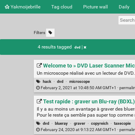
Yakmoijebrille
Tag cloud
Picture wall
Daily
Filters
4 results tagged
dvd
Welcome to » DVD Laser Scanner Mi
Un microscope réalisé avec un lecteur de DVD.
hack
·
dvd
·
microscope
February 2, 2021 at 10:48:50 AM GMT+1 ·
permali
Test rapide : graver un Blu-ray (BDXL
Il y a au moins un avantage à graver des bluera
Pour le reste ça semble pas super top comme
dvd
·
blueray
·
graver
·
copyreich
·
taxecopie
February 24, 2020 at 9:13:22 AM GMT+1 ·
permali