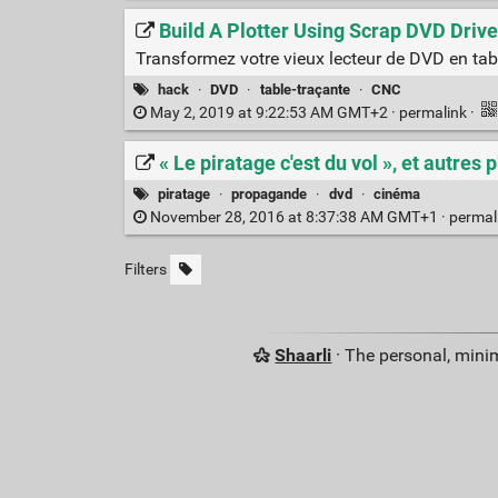
Build A Plotter Using Scrap DVD Driv
Transformez votre vieux lecteur de DVD en tab
hack
·
DVD
·
table-traçante
·
CNC
May 2, 2019 at 9:22:53 AM GMT+2 ·
permalink
·
« Le piratage c'est du vol », et autres 
piratage
·
propagande
·
dvd
·
cinéma
November 28, 2016 at 8:37:38 AM GMT+1 ·
permal
Filters
Shaarli
· The personal, minim