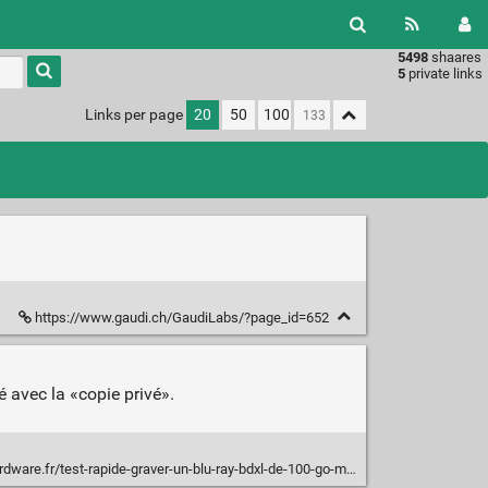
5498
shaares
Type 1 or
5
private links
more
characters
Links per page
20
50
100
for
results.
https://www.gaudi.ch/GaudiLabs/?page_id=652
é avec la «copie privé».
are.fr/test-rapide-graver-un-blu-ray-bdxl-de-100-go-maj/