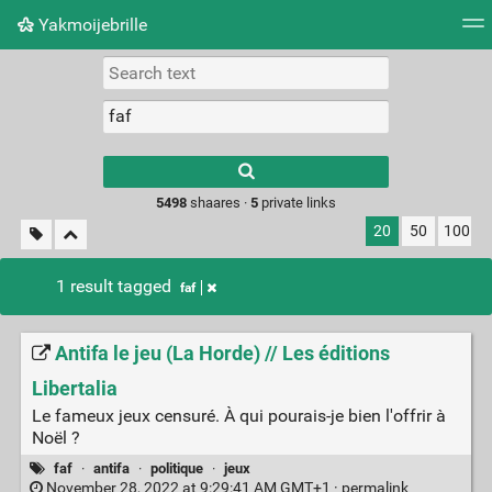
Yakmoijebrille
Tag cloud
Picture wall
Daily
RSS Feed
Logi
Type 1 or more
characters for
results.
5498
shaares ·
5
private links
20
50
100
1 result tagged
faf
Antifa le jeu (La Horde) // Les éditions
Libertalia
Le fameux jeux censuré. À qui pourais-je bien l'offrir à
Noël ?
faf
·
antifa
·
politique
·
jeux
November 28, 2022 at 9:29:41 AM GMT+1 ·
permalink