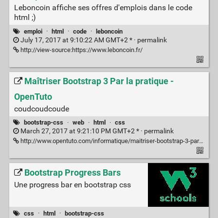
Leboncoin affiche ses offres d'emplois dans le code
html ;)
emploi
·
html
·
code
·
leboncoin
July 17, 2017 at 9:10:22 AM GMT+2 * ·
permalink
http://view-source:https://www.leboncoin.fr/
Maîtriser Bootstrap 3 Par la pratique -
OpenTuto
coudcoudcoude
bootstrap-css
·
web
·
html
·
css
March 27, 2017 at 9:21:10 PM GMT+2 * ·
permalink
http://www.opentuto.com/informatique/maitriser-bootstrap-3-par-la-pratique/
Bootstrap Progress Bars
Une progress bar en bootstrap css
css
·
html
·
bootstrap-css