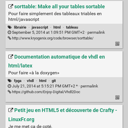
sorttable: Make all your tables sortable
Pour faire simplement des tableaux triables en
html/javascript
librairie
·
javascript
·
html
·
tableau
September 5, 2014 at 1:09:51 PM GMT+2 ·
permalink
http://www.kryogenix.org/code/browser/sorttable/
Documentation automatique de vhdl en
html/latex
Pour faire «à la doxygen»
fpga
·
vhdl
·
html
·
git
July 21, 2014 at 5:15:21 PM GMT+2 * ·
permalink
https://github.com/Enjoy-Digital/Vhdl2Doc
Petit jeu en HTML5 et découverte de Crafty -
LinuxFr.org
Je me met ça de coté.