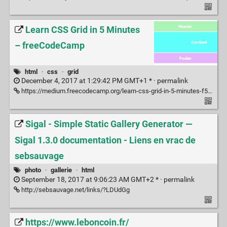
Learn CSS Grid in 5 Minutes
– freeCodeCamp
html
·
css
·
grid
December 4, 2017 at 1:29:42 PM GMT+1 * ·
permalink
https://medium.freecodecamp.org/learn-css-grid-in-5-minutes-f582e87b1228
Sigal - Simple Static Gallery Generator —
Sigal 1.3.0 documentation - Liens en vrac de
sebsauvage
photo
·
gallerie
·
html
September 18, 2017 at 9:06:23 AM GMT+2 * ·
permalink
http://sebsauvage.net/links/?LDUdGg
https://www.leboncoin.fr/