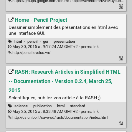
https://groups.google.com/forum/#!topic/wavedrom/u9nMUycuBDw
Home - Pencil Project
Dessiner simplement des présentations en html avec
une interface GUI.
html
·
pencil
·
gui
·
presentation
May 30, 2015 at 9:17:24 AM GMT+2 ·
permalink
http://pencil.evolus.vn/
RASH: Research Articles in Simplified HTML
-- Documentation - Version 0.2.4, March 25,
2015
Scientifiques, publiez vos article à la RASH ;)
science
·
publication
·
html
·
standard
May 25, 2015 at 8:33:48 AM GMT+2 ·
permalink
http://cs.unibo.it/save-sd/rash/documentation/index.html