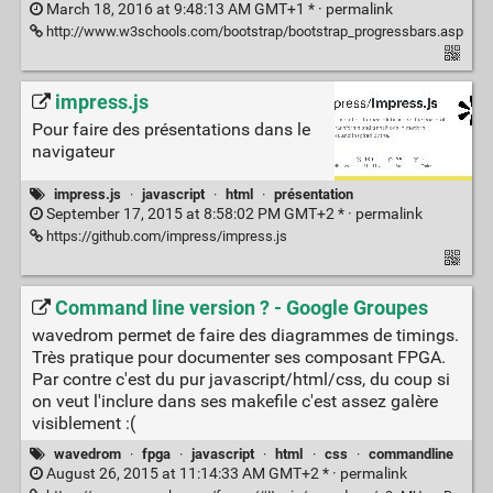
March 18, 2016 at 9:48:13 AM GMT+1 * ·
permalink
http://www.w3schools.com/bootstrap/bootstrap_progressbars.asp
impress.js
Pour faire des présentations dans le
navigateur
impress.js
·
javascript
·
html
·
présentation
September 17, 2015 at 8:58:02 PM GMT+2 * ·
permalink
https://github.com/impress/impress.js
Command line version ? - Google Groupes
wavedrom permet de faire des diagrammes de timings.
Très pratique pour documenter ses composant FPGA.
Par contre c'est du pur javascript/html/css, du coup si
on veut l'inclure dans ses makefile c'est assez galère
visiblement :(
wavedrom
·
fpga
·
javascript
·
html
·
css
·
commandline
August 26, 2015 at 11:14:33 AM GMT+2 * ·
permalink