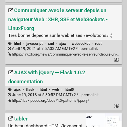
Communiquer avec le serveur depuis un
navigateur Web : XHR, SSE et WebSockets -
LinuxFr.org
Très bonne dépêche sur le web et ses «évolutions» :)
html
·
javascript
·
xml
·
ajax
·
websocket
·
rest
April 19, 2021 at 7:57:33 AM GMT+2 * ·
permalink
https://linuxfr.org/news/communiquer-avec-le-serveur-depuis-un-navigateur-web-xhr-sse-et-websockets
AJAX with jQuery — Flask 1.0.2
documentation
ajax
·
flask
·
html
·
web
·
html5
June 19, 2018 at 5:30:52 PM GMT+2 * ·
permalink
http://flask.pocoo.org/docs/1.0/patterns/jquery/
tabler
Un beau dashboard HTML/javascript