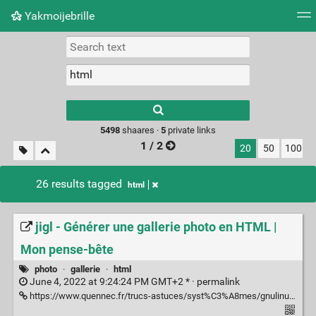
Yakmoijebrille
Tag cloud
Picture wall
Daily
RSS Feed
Logi
Type 1 or more
characters for
results.
5498
shaares ·
5
private links
1 / 2
20
50
100
26 results tagged
html
jigl - Générer une gallerie photo en HTML |
Mon pense-bête
photo
·
gallerie
·
html
June 4, 2022 at 9:24:24 PM GMT+2 * ·
permalink
https://www.quennec.fr/trucs-astuces/syst%C3%A8mes/gnulinux/utilisation/jigl-g%C3%A9n%C3%A9rer-une-gallerie-photo-en-html