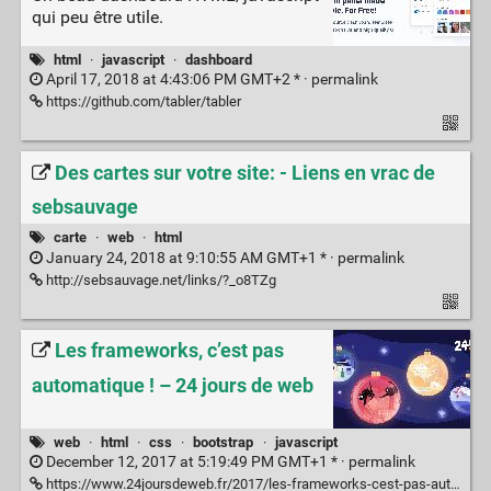
qui peu être utile.
html
·
javascript
·
dashboard
April 17, 2018 at 4:43:06 PM GMT+2 * ·
permalink
https://github.com/tabler/tabler
Des cartes sur votre site: - Liens en vrac de
sebsauvage
carte
·
web
·
html
January 24, 2018 at 9:10:55 AM GMT+1 * ·
permalink
http://sebsauvage.net/links/?_o8TZg
Les frameworks, c’est pas
automatique ! – 24 jours de web
web
·
html
·
css
·
bootstrap
·
javascript
December 12, 2017 at 5:19:49 PM GMT+1 * ·
permalink
https://www.24joursdeweb.fr/2017/les-frameworks-cest-pas-automatique/