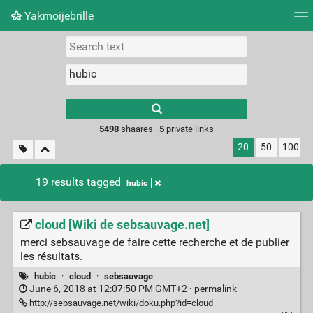
Yakmoijebrille
Tag cloud
Picture wall
Daily
RSS Feed
Logi
Type 1 or more
characters for
results.
5498
shaares ·
5
private links
20
50
100
19 results tagged
hubic
cloud [Wiki de sebsauvage.net]
merci sebsauvage de faire cette recherche et de publier
les résultats.
hubic
·
cloud
·
sebsauvage
June 6, 2018 at 12:07:50 PM GMT+2 ·
permalink
http://sebsauvage.net/wiki/doku.php?id=cloud