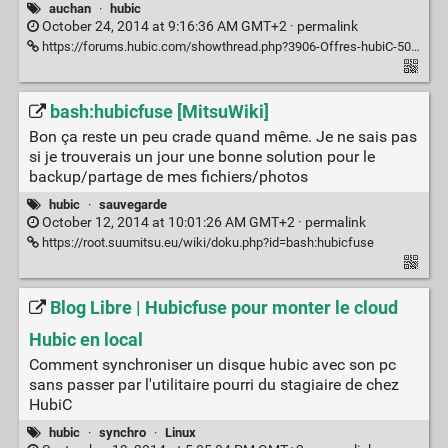
auchan
·
hubic
October 24, 2014 at 9:16:36 AM GMT+2 ·
permalink
https://forums.hubic.com/showthread.php?3906-Offres-hubiC-500Go-1To-et-2To-disponibles-chez-Auchan-France-!
bash:hubicfuse [MitsuWiki]
Bon ça reste un peu crade quand même. Je ne sais pas
si je trouverais un jour une bonne solution pour le
backup/partage de mes fichiers/photos
hubic
·
sauvegarde
October 12, 2014 at 10:01:26 AM GMT+2 ·
permalink
https://root.suumitsu.eu/wiki/doku.php?id=bash:hubicfuse
Blog Libre | Hubicfuse pour monter le cloud
Hubic en local
Comment synchroniser un disque hubic avec son pc
sans passer par l'utilitaire pourri du stagiaire de chez
HubiC
hubic
·
synchro
·
Linux