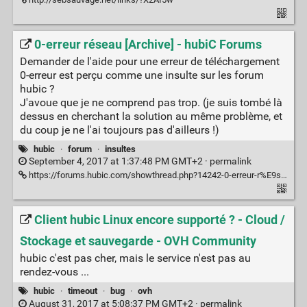
0-erreur réseau [Archive] - hubiC Forums
Demander de l'aide pour une erreur de téléchargement
0-erreur est perçu comme une insulte sur les forum
hubic ?
J'avoue que je ne comprend pas trop. (je suis tombé là
dessus en cherchant la solution au même problème, et
du coup je ne l'ai toujours pas d'ailleurs !)
hubic
·
forum
·
insultes
September 4, 2017 at 1:37:48 PM GMT+2 ·
permalink
https://forums.hubic.com/showthread.php?14242-0-erreur-r%E9seau
Client hubic Linux encore supporté ? - Cloud /
Stockage et sauvegarde - OVH Community
hubic c'est pas cher, mais le service n'est pas au
rendez-vous ...
hubic
·
timeout
·
bug
·
ovh
August 31, 2017 at 5:08:37 PM GMT+2 ·
permalink