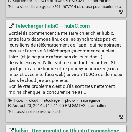
September 19, 2014 at 5:05:04 PM GMT+2 ·
permalink
http://blog-libre.org/post/2014/07/02/hubicfuse-pour-monter-le-cloud-hubic-en-local
Télécharger hubiC – hubiC.com
Bordel ils commencent à me faire chier chier hubic,
entre leurs deamons linux qui ne synchronize pas et
leurs liens de téléchargement de l'appli qui ne pointent
pas sur l'archive à télécharger ça commence à bien
faire. (et je ne parle même pas de leurs doc...).
Je vais essayer d'aller voir ce que font les autres. Si
quelqu'un à une bonne offre pour synchronizer (sous
linux et avec interface web) environ 100Go de données
dans le cloud je suis preneur.
Bon le vrai problème c'est qu'ils sont très nettement
moins cher que la concurence helas ...
hubic
·
cloud
·
stockage
·
photo
·
sauvegarde
August 23, 2014 at 12:11:05 PM GMT+2 ·
permalink
https://hubic.com/downloads
hubic - Documentation Ubuntu Francophone