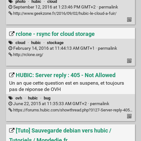
photo
·
hubic
·
cloud
September 12, 2016 at 1:23:46 PM GMT+2 ·
permalink
http://www.geekzone.fr/2016/09/02/hubic-le-cloud-a-fuir/
rclone - rsync for cloud storage
cloud
·
hubic
·
stockage
February 14, 2016 at 11:44:13 AM GMT+1 ·
permalink
http://rclone.org/
HUBIC: Server reply : 405 - Not Allowed
Un an que cette question est en suspens, et toujours
pas de réponse de OVH
ovh
·
hubic
·
bug
June 22, 2015 at 11:35:33 AM GMT+2 ·
permalink
https://forums.hubic.com/showthread.php?3127-Server-reply-405-Not-Allowed
[Tuto] Sauvegarde debian vers hubic /
Tutoriels / Mondedie.fr