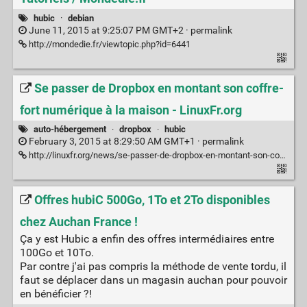
hubic
·
debian
June 11, 2015 at 9:25:07 PM GMT+2 ·
permalink
http://mondedie.fr/viewtopic.php?id=6441
Se passer de Dropbox en montant son coffre-
fort numérique à la maison - LinuxFr.org
auto-hébergement
·
dropbox
·
hubic
February 3, 2015 at 8:29:50 AM GMT+1 ·
permalink
http://linuxfr.org/news/se-passer-de-dropbox-en-montant-son-coffre-fort-numerique-a-la-maison
Offres hubiC 500Go, 1To et 2To disponibles
chez Auchan France !
Ça y est Hubic a enfin des offres intermédiaires entre
100Go et 10To.
Par contre j'ai pas compris la méthode de vente tordu, il
faut se déplacer dans un magasin auchan pour pouvoir
en bénéficier ?!