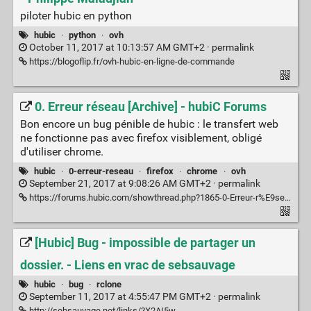
piloter hubic en python
hubic
·
python
·
ovh
October 11, 2017 at 10:13:57 AM GMT+2 ·
permalink
https://blogoflip.fr/ovh-hubic-en-ligne-de-commande
0. Erreur réseau [Archive] - hubiC Forums
Bon encore un bug pénible de hubic : le transfert web
ne fonctionne pas avec firefox visiblement, obligé
d'utiliser chrome.
hubic
·
0-erreur-reseau
·
firefox
·
chrome
·
ovh
September 21, 2017 at 9:08:26 AM GMT+2 ·
permalink
https://forums.hubic.com/showthread.php?1865-0-Erreur-r%E9seau
[Hubic] Bug - impossible de partager un
dossier. - Liens en vrac de sebsauvage
hubic
·
bug
·
rclone
September 11, 2017 at 4:55:47 PM GMT+2 ·
permalink
http://sebsauvage.net/links/?X2AI5w