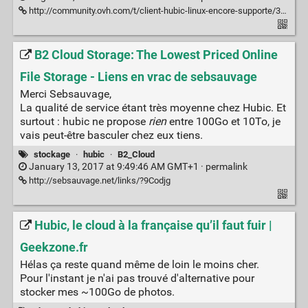
http://community.ovh.com/t/client-hubic-linux-encore-supporte/3649/14
B2 Cloud Storage: The Lowest Priced Online
File Storage - Liens en vrac de sebsauvage
Merci Sebsauvage,
La qualité de service étant très moyenne chez Hubic. Et
surtout : hubic ne propose
rien
entre 100Go et 10To, je
vais peut-être basculer chez eux tiens.
stockage
·
hubic
·
B2_Cloud
January 13, 2017 at 9:49:46 AM GMT+1 ·
permalink
http://sebsauvage.net/links/?9Codjg
Hubic, le cloud à la française qu’il faut fuir |
Geekzone.fr
Hélas ça reste quand même de loin le moins cher.
Pour l'instant je n'ai pas trouvé d'alternative pour
stocker mes ~100Go de photos.