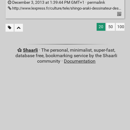
December 3, 2013 at 1:39:44 PM GMT+1 ·
permalink
http://www.lexpress.fr/culture/tele/shingo-araki-dessinateur-des-chevaliers-du-zodiaque-cat-s-eyes-ulysse-31-est-decede_1057082.html
20
50
100
Shaarli
· The personal, minimalist, super-fast,
database free, bookmarking service by the Shaarli
community ·
Documentation