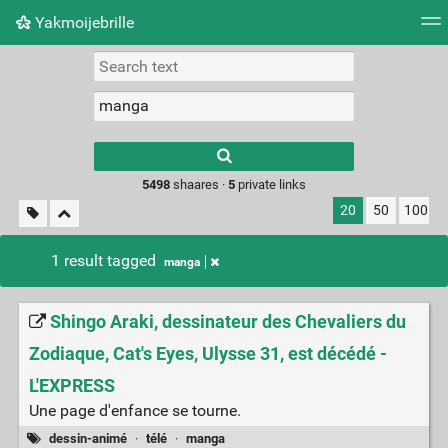
Yakmoijebrille
Tag cloud
Picture wall
Daily
RSS Feed
Logi
Type 1 or more
characters for
results.
5498
shaares ·
5
private links
20
50
100
1 result tagged
manga
Shingo Araki, dessinateur des Chevaliers du
Zodiaque, Cat's Eyes, Ulysse 31, est décédé -
L'EXPRESS
Une page d'enfance se tourne.
dessin-animé
·
télé
·
manga