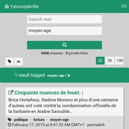
Yakmoijebrille
Tag cloud
Picture wall
Daily
RSS Feed
Logi
Type 1 or more
characters for
results.
5498
shaares ·
5
private links
20
50
100
1 result tagged
moyen-age
Cinquante nuances de fouet. |
Brice Hortefeux, Nadine Morano et plus d'une centaine
d'autres ont voté
contre
la condamnation officielle de
la barbarie en Arabie Saoudite...
politique
·
torture
·
moyen-age
February 17, 2015 at 8:41:32 AM GMT+1 ·
permalink