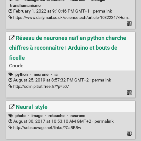
transhumanisme
February 1, 2022 at 9:10:46 PM GMT+1 ·
permalink
https://www.dailymail.co.uk/sciencetech/article-10322247/Human-brain-cells-grown-petri-dish-learn-play-Pong-faster-AII.html
Réseau de neurones naïf en python cherche
chiffres à reconnaître | Arduino et bouts de
ficelle
Coude
python
·
neurone
·
ia
August 25, 2019 at 8:57:32 PM GMT+2 ·
permalink
http://colin.pitrat.free.fr/?p=507
Neural-style
photo
·
image
·
retouche
·
neurone
August 30, 2017 at 10:53:10 AM GMT+2 ·
permalink
http://sebsauvage.net/links/?CaRBRw