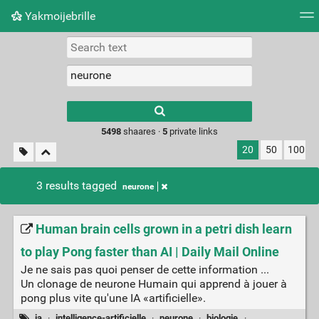
Yakmoijebrille
Tag cloud
Picture wall
Daily
RSS Feed
Logi
Type 1 or more
characters for
results.
5498
shaares ·
5
private links
20
50
100
3 results tagged
neurone
Human brain cells grown in a petri dish learn
to play Pong faster than AI | Daily Mail Online
Je ne sais pas quoi penser de cette information ...
Un clonage de neurone Humain qui apprend à jouer à
pong plus vite qu'une IA «artificielle».
ia
·
intelligence-artificielle
·
neurone
·
biologie
·