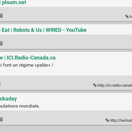
| ploum.net
h
at | Robots & Us | WIRED - YouTube
e | ICI.Radio-Canada.ca
i font un régime «paléo» !
http://ici.radio-canada.c
ackaday
ulations mondiale.
http://hacka