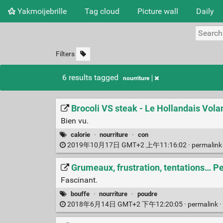
Yakmoijebrille
Tag cloud
Picture wall
Daily
Filters
6 results tagged
nourriture
Brocoli VS steak - Le Hollandais Vola
Bien vu.
calorie
·
nourriture
·
con
2019年10月17日 GMT+2 上午11:16:02 ·
permalin
Grumeaux, frustration, tentations… Pen
Fascinant.
bouffe
·
nourriture
·
poudre
2018年6月14日 GMT+2 下午12:20:05 ·
permalink
·