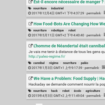
Est-il encore nécessaire de manger ? 
nourriture
·
industriel
2017年12月4日 GMT+1 下午4:37:29 ·
permalink
·
How Food-Bots Are Changing How We E
nourriture
·
robotique
·
robot
2017年5月11日 GMT+2 下午4:40:40 ·
permalink
·
L'homme de Néandertal était cannibal
Je vais me tenir à distance de tous les gens qu
http://paleo-regime.fr/
cannibal
·
régime
·
nourriture
·
paléo
2017年1月3日 GMT+1 上午9:17:39 ·
permalink
·
We Have a Problem: Food Supply | H
Hackaday se demande comment nourrir la pop
nourriture
·
hack
·
robot
·
écolo
·
agriculture
2015年4月3日 GMT+2 上午11:49:04 ·
permalink
·