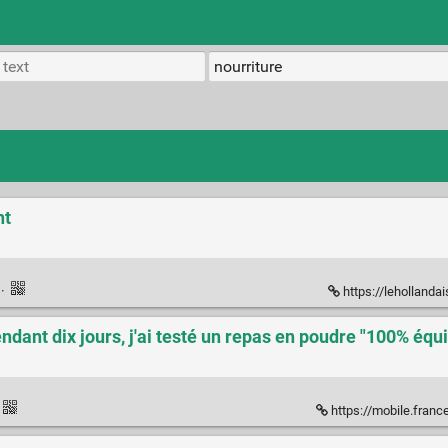
nt
k
·
https://lehollanda
dant dix jours, j'ai testé un repas en poudre "100% équil
https://mobile.francetvinfo.fr/sante/alimentation/gr