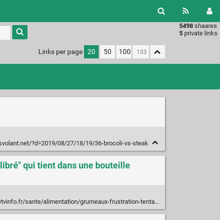
5498
shaares
Type 1 or
5
private links
more
characters
Links per page
20
50
100
for
results.
isvolant.net/?d=2019/08/27/18/19/36-brocoli-vs-steak
ibré" qui tient dans une bouteille
umeaux-frustration-tentations-pendant-dix-jours-j-ai-teste-feed-le-repas-en-poudre-100-equilibre-qui-tient-dans-une-bouteille_2779513.html