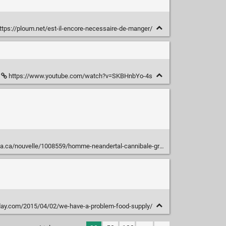
ttps://ploum.net/est-il-encore-necessaire-de-manger/
https://www.youtube.com/watch?v=SKBHnbYo-4s
a/nouvelle/1008559/homme-neandertal-cannibale-grottes-goyet-belgique
day.com/2015/04/02/we-have-a-problem-food-supply/