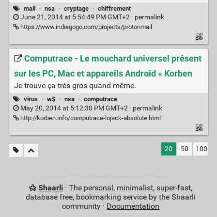
mail
·
nsa
·
cryptage
·
chiffrement
June 21, 2014 at 5:54:49 PM GMT+2 ·
permalink
https://www.indiegogo.com/projects/protonmail
Computrace - Le mouchard universel présent
sur les PC, Mac et appareils Android « Korben
Je trouve ça très gros quand même.
virus
·
w$
·
nsa
·
computrace
May 20, 2014 at 5:12:30 PM GMT+2 ·
permalink
http://korben.info/computrace-lojack-absolute.html
20
50
100
Shaarli
· The personal, minimalist, super-fast,
database free, bookmarking service by the Shaarli
community ·
Documentation