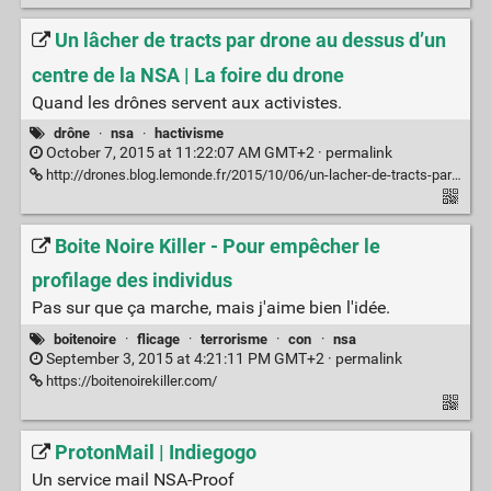
Un lâcher de tracts par drone au dessus d’un
centre de la NSA | La foire du drone
Quand les drônes servent aux activistes.
drône
·
nsa
·
hactivisme
October 7, 2015 at 11:22:07 AM GMT+2 ·
permalink
http://drones.blog.lemonde.fr/2015/10/06/un-lacher-de-tracts-par-drone-au-dessus-dun-centre-de-la-nsa/
Boite Noire Killer - Pour empêcher le
profilage des individus
Pas sur que ça marche, mais j'aime bien l'idée.
boitenoire
·
flicage
·
terrorisme
·
con
·
nsa
September 3, 2015 at 4:21:11 PM GMT+2 ·
permalink
https://boitenoirekiller.com/
ProtonMail | Indiegogo
Un service mail NSA-Proof