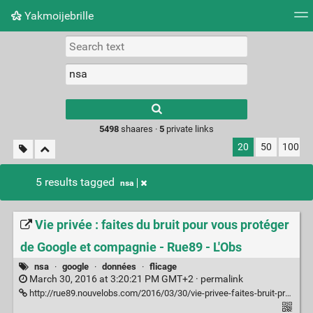
Yakmoijebrille
Tag cloud
Picture wall
Daily
RSS Feed
Logi
Type 1 or more
characters for
results.
5498
shaares ·
5
private links
20
50
100
5 results tagged
nsa
Vie privée : faites du bruit pour vous protéger
de Google et compagnie - Rue89 - L'Obs
nsa
·
google
·
données
·
flicage
March 30, 2016 at 3:20:21 PM GMT+2 ·
permalink
http://rue89.nouvelobs.com/2016/03/30/vie-privee-faites-bruit-proteger-google-compagnie-263600