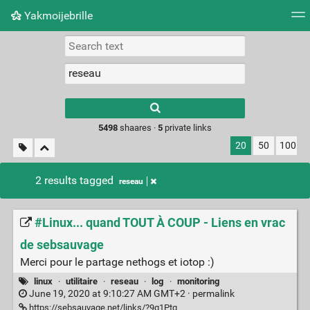
Yakmoijebrille
Tag cloud
Picture wall
Daily
RSS Feed
Logi
Type 1 or more
characters for
results.
5498
shaares ·
5
private links
20
50
100
2 results tagged
reseau
#Linux... quand TOUT À COUP - Liens en vrac
de sebsauvage
Merci pour le partage nethogs et iotop :)
linux
·
utilitaire
·
reseau
·
log
·
monitoring
June 19, 2020 at 9:10:27 AM GMT+2 ·
permalink
https://sebsauvage.net/links/?9q1Ptg