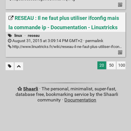
RESEAU : Il ne faut plus utiliser ifconfig mais
la commande ip - Documentation - Linuxtricks
linux
·
reseau
August 31, 2015 at 3:09:14 PM GMT+2 ·
permalink
http://www.linuxtricks.fr/wiki/reseau-il-ne-faut-plus-utiliser-ifconfig-mais-la-commande-ip
20
50
100
Shaarli
· The personal, minimalist, super-fast,
database free, bookmarking service by the Shaarli
community ·
Documentation