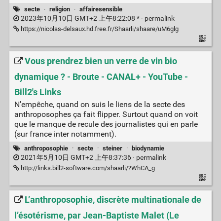
secte
·
religion
·
affairesensible
2023年10月10日 GMT+2 上午8:22:08 * ·
permalink
https://nicolas-delsaux.hd.free.fr/Shaarli/shaare/uM6glg
Vous prendrez bien un verre de vin bio
dynamique ? - Broute - CANAL+ - YouTube -
Bill2's Links
N'empêche, quand on suis le liens de la secte des
anthroposophes ça fait flipper. Surtout quand on voit
que le manque de recule des journalistes qui en parle
(sur france inter notamment).
anthroposophie
·
secte
·
steiner
·
biodynamie
2021年5月10日 GMT+2 上午8:37:36 ·
permalink
http://links.bill2-software.com/shaarli/?WhCA_g
L’anthroposophie, discrète multinationale de
l’ésotérisme, par Jean-Baptiste Malet (Le