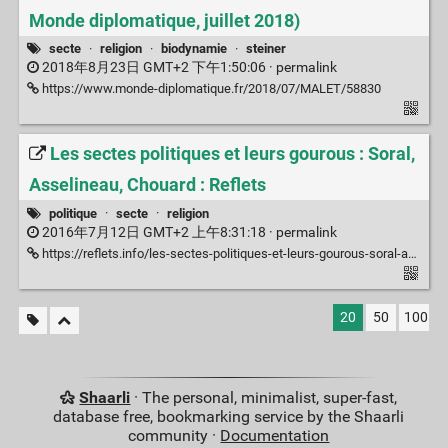
Monde diplomatique, juillet 2018)
secte
·
religion
·
biodynamie
·
steiner
2018年8月23日 GMT+2 下午1:50:06 ·
permalink
https://www.monde-diplomatique.fr/2018/07/MALET/58830
Les sectes politiques et leurs gourous : Soral,
Asselineau, Chouard : Reflets
politique
·
secte
·
religion
2016年7月12日 GMT+2 上午8:31:18 ·
permalink
https://reflets.info/les-sectes-politiques-et-leurs-gourous-soral-asselineau-chouard/
20
50
100
Shaarli
· The personal, minimalist, super-fast,
database free, bookmarking service by the Shaarli
community ·
Documentation