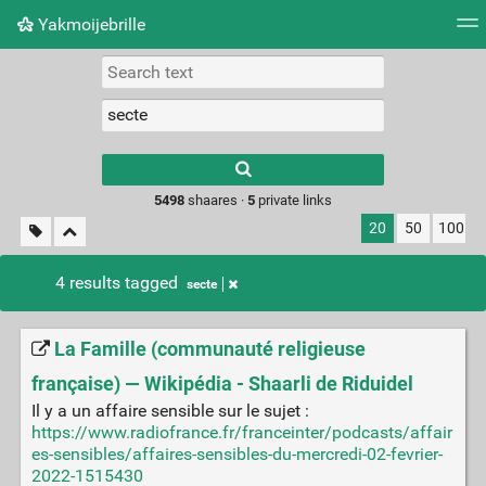
Yakmoijebrille
Tag cloud
Picture wall
Daily
RSS Feed
Logi
Type 1 or more
characters for
results.
5498
shaares ·
5
private links
20
50
100
4 results tagged
secte
La Famille (communauté religieuse
française) — Wikipédia - Shaarli de Riduidel
Il y a un affaire sensible sur le sujet :
https://www.radiofrance.fr/franceinter/podcasts/affair
es-sensibles/affaires-sensibles-du-mercredi-02-fevrier-
2022-1515430