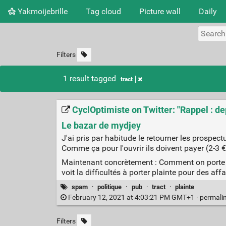
Yakmoijebrille
Tag cloud
Picture wall
Daily
Filters
1 result tagged
tract
CyclOptimiste on Twitter: "Rappel : de
Le bazar de mydjey
J'ai pris par habitude le retourner les prosp
Comme ça pour l'ouvrir ils doivent payer (2-3 € 
Maintenant concrètement : Comment on porte pla
voit la difficultés à porter plainte pour des af
spam
·
politique
·
pub
·
tract
·
plainte
February 12, 2021 at 4:03:21 PM GMT+1 ·
permali
Filters