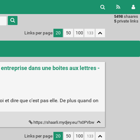
5498
shaares
Type 1 or
5
private links
more
characters
Links per page
20
50
100
for
results.
 entreprise dans une boites aux lettres -
 et dire que c'est pas elle. De plus quand on
https://shaarli.mydjey.eu/?x0PVbw
Links per page
20
50
100