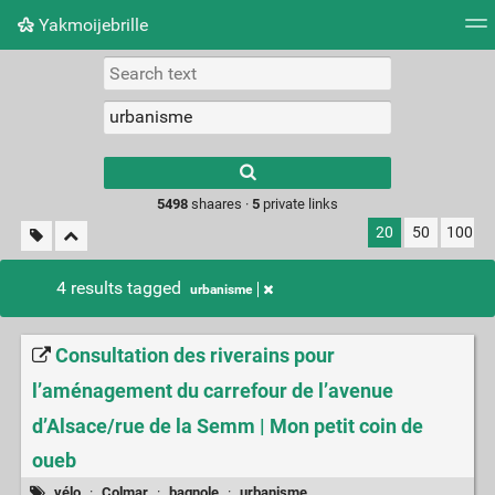
Yakmoijebrille
Tag cloud
Picture wall
Daily
RSS Feed
Logi
Type 1 or more
characters for
results.
5498
shaares ·
5
private links
20
50
100
4 results tagged
urbanisme
Consultation des riverains pour
l’aménagement du carrefour de l’avenue
d’Alsace/rue de la Semm | Mon petit coin de
oueb
vélo
·
Colmar
·
bagnole
·
urbanisme