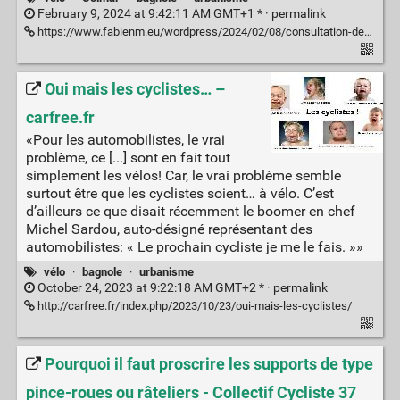
February 9, 2024 at 9:42:11 AM GMT+1 * ·
permalink
https://www.fabienm.eu/wordpress/2024/02/08/consultation-des-riverains-pour-lamenagement-du-carrefour-de-lavenue-dalsace-rue-de-la-semm/
Oui mais les cyclistes… –
carfree.fr
«Pour les automobilistes, le vrai
problème, ce [...] sont en fait tout
simplement les vélos! Car, le vrai problème semble
surtout être que les cyclistes soient… à vélo. C’est
d’ailleurs ce que disait récemment le boomer en chef
Michel Sardou, auto-désigné représentant des
automobilistes: « Le prochain cycliste je me le fais. »»
vélo
·
bagnole
·
urbanisme
October 24, 2023 at 9:22:18 AM GMT+2 * ·
permalink
http://carfree.fr/index.php/2023/10/23/oui-mais-les-cyclistes/
Pourquoi il faut proscrire les supports de type
pince-roues ou râteliers - Collectif Cycliste 37