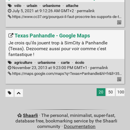
vélo
·
urbain
·
urbanisme
·
attache
July 5, 2021 at 9:12:26 AM GMT+2 ·
permalink
https://www.cc37.org/pourquoi-il-faut-proscrire-les-supports-de-type-pince-roues-ou-ratelier/
Texas Panhandle - Google Maps
Je crois qu'ils jouent trop à SimCity à Panhandle
(Texas). Dezoomez aussi pour voir comme c'est
fantastique !
agriculture
·
urbanisme
·
carte
·
écolo
November 23, 2013 at 9:23:00 PM GMT+1 ·
permalink
https://maps.google.com/maps?q=Texas+Panhandle&hl=fr&ll=35.347651,-101.380205&spn=0.008664,0.021136&sll=37.0625,-95.677068&sspn=34.450489,86.572266&t=h&hnear=Panhandle,+Carson,+Texas&z=16
20
50
100
Shaarli
· The personal, minimalist, super-fast,
database free, bookmarking service by the Shaarli
community ·
Documentation