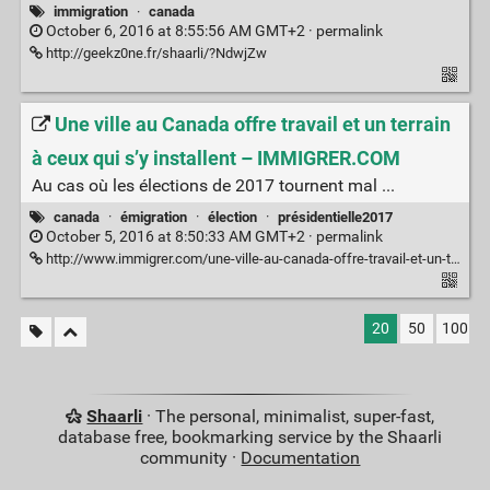
immigration
·
canada
October 6, 2016 at 8:55:56 AM GMT+2 ·
permalink
http://geekz0ne.fr/shaarli/?NdwjZw
Une ville au Canada offre travail et un terrain
à ceux qui s’y installent – IMMIGRER.COM
Au cas où les élections de 2017 tournent mal ...
canada
·
émigration
·
élection
·
présidentielle2017
October 5, 2016 at 8:50:33 AM GMT+2 ·
permalink
http://www.immigrer.com/une-ville-au-canada-offre-travail-et-un-terrain-a-ceux-qui-sy-installent/
20
50
100
Shaarli
· The personal, minimalist, super-fast,
database free, bookmarking service by the Shaarli
community ·
Documentation