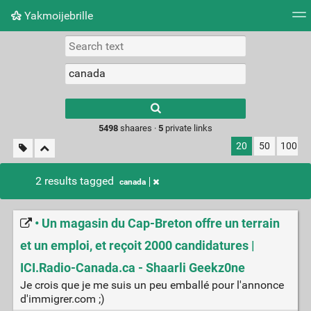
Yakmoijebrille
Tag cloud
Picture wall
Daily
RSS Feed
Logi
Type 1 or more
characters for
results.
5498
shaares ·
5
private links
20
50
100
2 results tagged
canada
• Un magasin du Cap-Breton offre un terrain
et un emploi, et reçoit 2000 candidatures |
ICI.Radio-Canada.ca - Shaarli Geekz0ne
Je crois que je me suis un peu emballé pour l'annonce
d'immigrer.com ;)