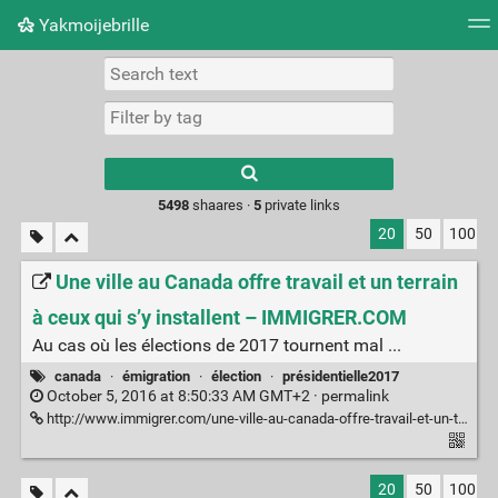
Yakmoijebrille
Tag cloud
Picture wall
Daily
RSS Feed
Logi
Type 1 or more
characters for
results.
5498
shaares ·
5
private links
20
50
100
Une ville au Canada offre travail et un terrain
à ceux qui s’y installent – IMMIGRER.COM
Au cas où les élections de 2017 tournent mal ...
canada
·
émigration
·
élection
·
présidentielle2017
October 5, 2016 at 8:50:33 AM GMT+2 ·
permalink
http://www.immigrer.com/une-ville-au-canada-offre-travail-et-un-terrain-a-ceux-qui-sy-installent/
20
50
100