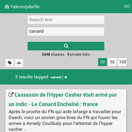
Yakmoijebrille
Tag cloud
Picture wall
Daily
RSS Feed
Logi
Type 1 or more
characters for
results.
5498
shaares ·
5
private links
20
50
100
3 results tagged
canard
L'assassin de l'Hyper Casher était armé par
un indic - Le Canard Enchaîné : france
Après le proche du FN qui aide lafarge à travailler pour
Daech, voici un ancien gros bras du FN qui fourni les
armes à Amedy Coulibaly pour l'attentat de l'hyper
cacher ...