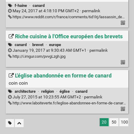
f-haine
·
canard
May 24, 2017 at 4:18:10 PM GMT+2 ·
permalink
https://www.reddit.com/r/france/comments/6d1lrj/lassassin_de_lhyper_casher_%C3%A9tait_arm%C3%A9_par_un/
Riche cuisine à l'Office européen des brevets
canard
·
brevet
·
europe
January 19, 2017 at 9:30:43 AM GMT+1 ·
permalink
http://i.imgur.com/pvvgLzgh.jpg
L'église abandonnée en forme de canard
coin coin
architecture
·
religion
·
église
·
canard
July 27, 2015 at 10:23:55 AM GMT+2 ·
permalink
http://www.laboiteverte.fr/leglise-abandonnee-en-forme-de-canard/
20
50
100