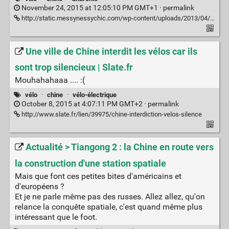
November 24, 2015 at 12:05:10 PM GMT+1 ·
permalink
http://static.messynessychic.com/wp-content/uploads/2013/04/kowlooninfographic.jpg
Une ville de Chine interdit les vélos car ils
sont trop silencieux | Slate.fr
Mouhahahaaa .... :(
vélo
·
chine
·
vélo-électrique
October 8, 2015 at 4:07:11 PM GMT+2 ·
permalink
http://www.slate.fr/lien/39975/chine-interdiction-velos-silence
Actualité > Tiangong 2 : la Chine en route vers
la construction d'une station spatiale
Mais que font ces petites bites d'américains et
d'européens ?
Et je ne parle même pas des russes. Allez allez, qu'on
relance la conquête spatiale, c'est quand même plus
intéressant que le foot.