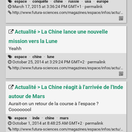
espace
·
conquête
·
chine
·
russie
·
usa
·
europe
March 17, 2015 at 3:36:24 PM GMT+1 ·
permalink
http://www.futura-sciences.com/magazines/espace/infos/actu/d/cnsa-tiangong-2-chine-route-vers-construction-station-spatiale-57502/
Actualité > La Chine lance une nouvelle
mission vers la Lune
Yeahh
espace
·
chine
·
lune
October 25, 2014 at 3:29:24 PM GMT+2 ·
permalink
http://www.futura-sciences.com/magazines/espace/infos/actu/d/retour-echantillons-chine-lance-nouvelle-mission-vers-lune-55761/
Actualité > La Chine réagit à l'arrivée de l'Inde
autour de Mars
Aurait-on un retour de la course à l'espace ?
Coooooool
espace
·
inde
·
chine
·
mars
October 1, 2014 at 8:48:25 AM GMT+2 ·
permalink
http://www.futura-sciences.com/magazines/espace/infos/actu/d/exploration-martienne-chine-reagit-arrivee-inde-autour-mars-55414/