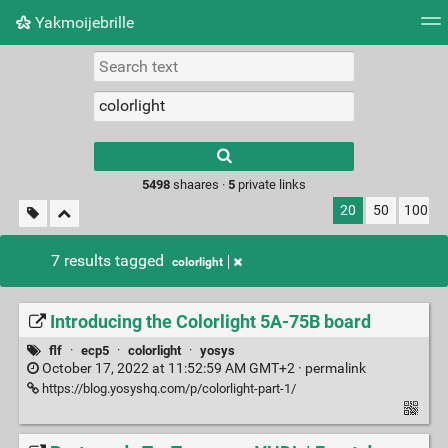
Yakmoijebrille
Tag cloud
Picture wall
Daily
RSS Feed
Logi
Type 1 or more
characters for
results.
5498
shaares ·
5
private links
20
50
100
7 results tagged
colorlight
Introducing the Colorlight 5A-75B board
flf
·
ecp5
·
colorlight
·
yosys
October 17, 2022 at 11:52:59 AM GMT+2 ·
permalink
https://blog.yosyshq.com/p/colorlight-part-1/