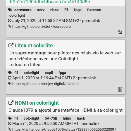
df2a2c7190ddfc44beaaa7aa4b140d8c
corescore
·
serv
·
riscv
·
flf
·
fpga
·
fusesoc
·
colorlight
July 21, 2020 at 11:58:32 AM GMT+2 ·
permalink
https://github.com/olofk/corescore
Litex et colorlite
Un super montage pour piloter des relais via le web sur
son téléphone avec une Colorlight.
Le tout en Litex
flf
·
colorlight
·
ecp5
·
fpga
April 1, 2020 at 1:19:44 PM GMT+2 ·
permalink
https://github.com/enjoy-digital/colorlite
HDMI on colorlight
Claude1079 a ajouté une interface HDMI à sa colorlight
flf
·
colorlight
·
5A-75B
·
hdmi
·
hack
March 1, 2020 at 9:50:50 AM GMT+1 ·
permalink
https://twitter.com/Claude1079/status/1233675662550020097