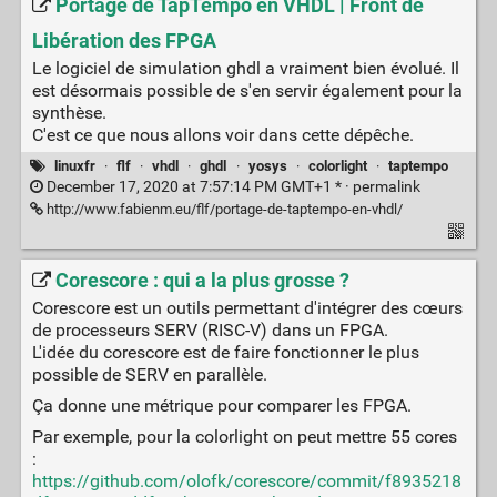
Portage de TapTempo en VHDL | Front de
Libération des FPGA
Le logiciel de simulation ghdl a vraiment bien évolué. Il
est désormais possible de s'en servir également pour la
synthèse.
C'est ce que nous allons voir dans cette dépêche.
linuxfr
·
flf
·
vhdl
·
ghdl
·
yosys
·
colorlight
·
taptempo
December 17, 2020 at 7:57:14 PM GMT+1 * ·
permalink
http://www.fabienm.eu/flf/portage-de-taptempo-en-vhdl/
Corescore : qui a la plus grosse ?
Corescore est un outils permettant d'intégrer des cœurs
de processeurs SERV (RISC-V) dans un FPGA.
L'idée du corescore est de faire fonctionner le plus
possible de SERV en parallèle.
Ça donne une métrique pour comparer les FPGA.
Par exemple, pour la colorlight on peut mettre 55 cores
:
https://github.com/olofk/corescore/commit/f8935218