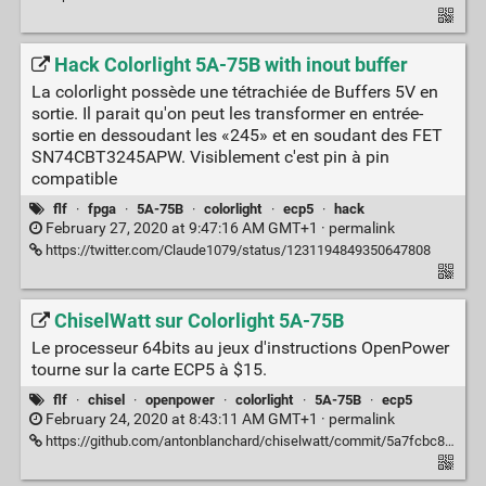
Hack Colorlight 5A-75B with inout buffer
La colorlight possède une tétrachiée de Buffers 5V en
sortie. Il parait qu'on peut les transformer en entrée-
sortie en dessoudant les «245» et en soudant des FET
SN74CBT3245APW. Visiblement c'est pin à pin
compatible
flf
·
fpga
·
5A-75B
·
colorlight
·
ecp5
·
hack
February 27, 2020 at 9:47:16 AM GMT+1 ·
permalink
https://twitter.com/Claude1079/status/1231194849350647808
ChiselWatt sur Colorlight 5A-75B
Le processeur 64bits au jeux d'instructions OpenPower
tourne sur la carte ECP5 à $15.
flf
·
chisel
·
openpower
·
colorlight
·
5A-75B
·
ecp5
February 24, 2020 at 8:43:11 AM GMT+1 ·
permalink
https://github.com/antonblanchard/chiselwatt/commit/5a7fcbc8142ed2b390e1f8bfaaa801fe09a60351