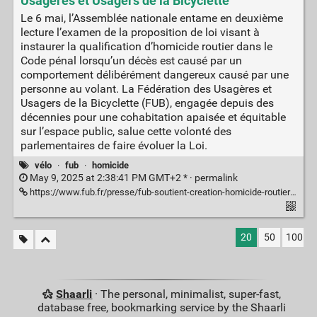
Usagères et Usagers de la Bicyclette
Le 6 mai, l’Assemblée nationale entame en deuxième
lecture l’examen de la proposition de loi visant à
instaurer la qualification d’homicide routier dans le
Code pénal lorsqu’un décès est causé par un
comportement délibérément dangereux causé par une
personne au volant. La Fédération des Usagères et
Usagers de la Bicyclette (FUB), engagée depuis des
décennies pour une cohabitation apaisée et équitable
sur l’espace public, salue cette volonté des
parlementaires de faire évoluer la Loi.
vélo
·
fub
·
homicide
May 9, 2025 at 2:38:41 PM GMT+2 * ·
permalink
https://www.fub.fr/presse/fub-soutient-creation-homicide-routier-pas-necessaire-justice-mieux-adaptee-routes-plus-sures
20
50
100
Shaarli
· The personal, minimalist, super-fast,
database free, bookmarking service by the Shaarli