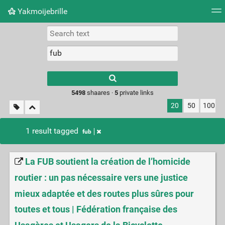
Yakmoijebrille
Tag cloud
Picture wall
Daily
RSS Feed
Logi
Type 1 or more
characters for
results.
5498
shaares ·
5
private links
20
50
100
1 result tagged
fub
La FUB soutient la création de l’homicide
routier : un pas nécessaire vers une justice
mieux adaptée et des routes plus sûres pour
toutes et tous | Fédération française des