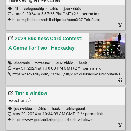
faire des lignes verticales.
flf
·
colognechip
·
tetris
·
jeux-vidéo
June 9, 2024 at 8:37:28 PM GMT+2 * ·
permalink
https://github.com/chili-chips-ba/openXC7-TetriSaraj
2024 Business Card Contest:
A Game For Two | Hackaday
elecronic
·
tictactoe
·
jeux-vidéo
·
hack
May 31, 2024 at 1:18:00 PM GMT+2 * ·
permalink
https://hackaday.com/2024/05/30/2024-business-card-contest-a-game-for-two/
Tetris window
Excellent :)
jeux-vidéo
·
tétris
·
hack
·
tétris-géant
May 29, 2024 at 10:34:03 AM GMT+2 * ·
permalink
https://www.geekabit.nl/projects/tetris-window/