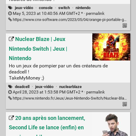
jeux-vidéo
·
console
·
switch
·
nintendo
May 5, 2023 at 10:40:56 AM GMT+2 * ·
permalink
https://www.cnx-software.com/2023/05/04/orange-pi-portable-gaming-console-with-rockchip-rk3588s-or-amd-ryzen-7-cpu/
Nuclear Blaze | Jeux
Nintendo Switch | Jeux |
Nintendo
Ho un jeux de pompier par un des créateurs de
deadcell !
TakeMyMoney ;)
deadcell
·
jeux-vidéo
·
nuclearblaze
April 28, 2023 at 1:53:58 PM GMT+2 * ·
permalink
https://www.nintendo.fr/Jeux/Jeux-Nintendo-Switch/Nuclear-Blaze-2338837.html#Galerie_m_dia
20 ans après son lancement,
Second Life se lance (enfin) en