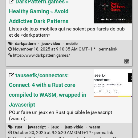
DarkPattern.games »
Healthy Gaming « Avoid
Addictive Dark Patterns
Listes de jeux mobiles qui ne soient pas farcis de pub
et de «darkpattern»
darkpattern
·
jeux-vidéo
·
mobile
November 18, 2025 at 9:10:35 AM GMT+1 * ·
permalink
https://www.darkpattern.games/
tauseefk/connectors:
Connect-4 with a Rust core
compiled to WASM, wrapped in
Javascript
POur faire un jeux en Rust qui cible le javascript
(wasm).
rust
·
javascript
·
jeux
·
jeux-vidéo
·
wasm
October 30, 2025 at 9:25:20 AM GMT+1 * ·
permalink