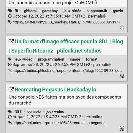
Un japonais à repris mon projet GbHDMI :)
flf
·
gbhdmi
·
gameboy
·
jeux-vidéo
·
tangnano4k
·
gowin
October 12, 2022 at 7:35:43 AM GMT+2 ·
permalink
https://twitter.com/BJO_mackey/status/1579856630618853377
Un format d'image efficace pour la SDL | Blog
| Superflu Riteurnz | ptilouk.net studios
jeux-vidéo
·
programmation
·
image
·
format
September 28, 2022 at 2:23:52 PM GMT+2 ·
permalink
https://studios.ptilouk.net/superflu-riteurnz/blog/2022-09-28_compression.html
Recreating Pegasus | Hackaday.io
Une console NES faites maison avec des composants
du marché
NES
·
console
·
jeux-vidéo
August 1, 2022 at 9:47:23 AM GMT+2 ·
permalink
https://hackaday.io/project/186486-recreating-pegasus