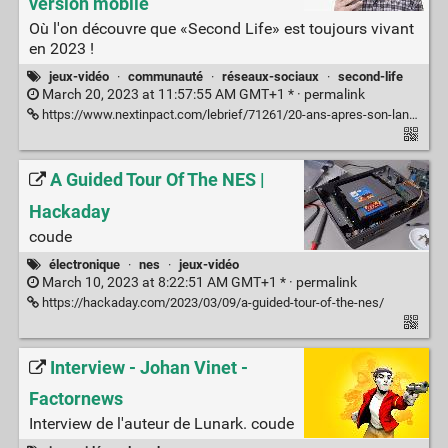
version mobile
Où l'on découvre que «Second Life» est toujours vivant
en 2023 !
jeux-vidéo
·
communauté
·
réseaux-sociaux
·
second-life
March 20, 2023 at 11:57:55 AM GMT+1 * ·
permalink
https://www.nextinpact.com/lebrief/71261/20-ans-apres-son-lancement-second-life-se-lance-enfin-en-version-mobile
A Guided Tour Of The NES |
Hackaday
coude
électronique
·
nes
·
jeux-vidéo
March 10, 2023 at 8:22:51 AM GMT+1 * ·
permalink
https://hackaday.com/2023/03/09/a-guided-tour-of-the-nes/
Interview - Johan Vinet -
Factornews
Interview de l'auteur de Lunark. coude