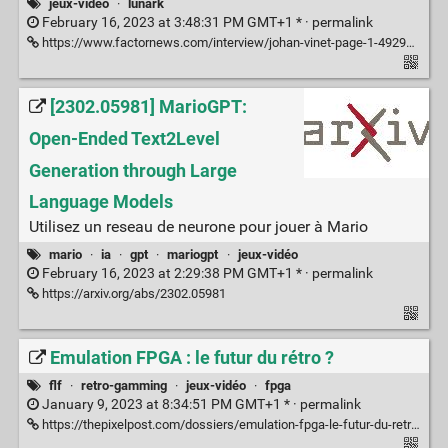
jeux-vidéo
·
lunark
February 16, 2023 at 3:48:31 PM GMT+1 * ·
permalink
https://www.factornews.com/interview/johan-vinet-page-1-49291.html
[2302.05981] MarioGPT:
Open-Ended Text2Level
Generation through Large
Language Models
Utilisez un reseau de neurone pour jouer à Mario
mario
·
ia
·
gpt
·
mariogpt
·
jeux-vidéo
February 16, 2023 at 2:29:38 PM GMT+1 * ·
permalink
https://arxiv.org/abs/2302.05981
Emulation FPGA : le futur du rétro ?
flf
·
retro-gamming
·
jeux-vidéo
·
fpga
January 9, 2023 at 8:34:51 PM GMT+1 * ·
permalink
https://thepixelpost.com/dossiers/emulation-fpga-le-futur-du-retro/