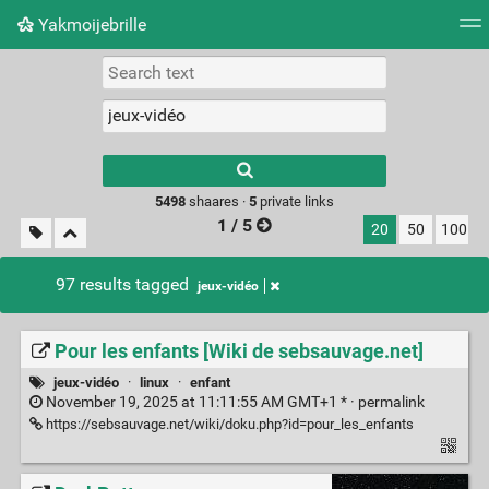
Yakmoijebrille
Tag cloud
Picture wall
Daily
RSS Feed
Logi
Type 1 or more
characters for
results.
5498
shaares ·
5
private links
1 / 5
20
50
100
97 results tagged
jeux-vidéo
Pour les enfants [Wiki de sebsauvage.net]
jeux-vidéo
·
linux
·
enfant
November 19, 2025 at 11:11:55 AM GMT+1 * ·
permalink
https://sebsauvage.net/wiki/doku.php?id=pour_les_enfants