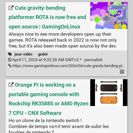
Cute gravity-bending
platformer ROTA is now free and
open source | GamingOnLinux
Always nice to see more developers open up their
games. ROTA released back in 2022 is now not only
free, but it's also been made open source by the dev.
jeux-vidéo
·
godot
April 11, 2024 at 9:32:28 AM GMT+2 * ·
permalink
https://www.gamingonlinux.com/2024/04/cute-gravity-bending-platformer-rota-is-now-free-and-open-source/
Orange Pi is working on a
portable gaming console with
Rockchip RK3588S or AMD Ryzen
7 CPU - CNX Software
Ho un clone de la nintendo switch !
Combien de temps va-t-il tenir avant de subir les
foudres de nintendo ?