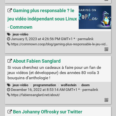
Gaming plus responsable ? le
jeu vidéo indépendant sous Linux
· Commown
jeux-vidéo
January 5, 2023 at 4:26:56 PM GMT+1 * ·
permalink
https://commown.coop/blog/gaming-plus-responsable-le-jeu-vid%C3%A9o-ind%C3%A9pendant-sous-linux/
About Fabien Sanglard
Si vous cherchez un cadeaux à faire pour un fan de
jeux vidéos (et développeur) des années 80 voila 3
bouquins d’anthologie !
jeux-vidéo
·
programmation
·
wolfestein
·
doom
December 16, 2022 at 8:53:14 AM GMT+1 * ·
permalink
https://fabiensanglard.net/about/
Ben Johanny Offrosky sur Twitter