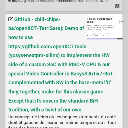
https://github.com/tauseefk/connectors?tab=readme-ov-file
GitHub - chili-chips-
ba/openXC7-TetriSaraj: Demo of
how to use
https://github.com/openXC7 tools
(yosys+nextpnr-xilinx) to implement the HW
side of a custom SoC with RISC-V CPU & our
special Video Controller in Basys3 Artix7-35T.
Complemented with SW in the bare-metal 'C'
they, together, make for this classic game.
Except that it's now, in the standard BiH
tradition, with a twist of our own.
Un concept de tetris où les briques «tombent» du coté
droit et gauche de l'écran en même temps et où il faut