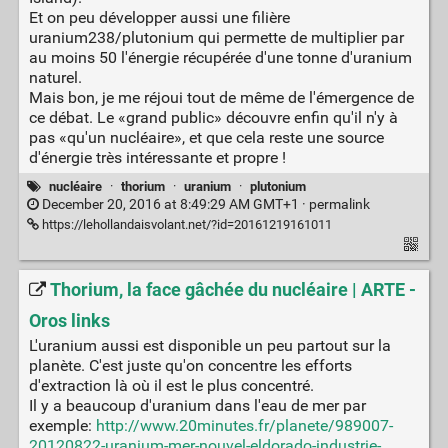
Et on peu développer aussi une filière
uranium238/plutonium qui permette de multiplier par
au moins 50 l'énergie récupérée d'une tonne d'uranium
naturel.
Mais bon, je me réjoui tout de même de l'émergence de
ce débat. Le «grand public» découvre enfin qu'il n'y à
pas «qu'un nucléaire», et que cela reste une source
d'énergie très intéressante et propre !
nucléaire
·
thorium
·
uranium
·
plutonium
December 20, 2016 at 8:49:29 AM GMT+1 ·
permalink
https://lehollandaisvolant.net/?id=20161219161011
Thorium, la face gâchée du nucléaire | ARTE -
Oros links
L'uranium aussi est disponible un peu partout sur la
planète. C'est juste qu'on concentre les efforts
d'extraction là où il est le plus concentré.
Il y a beaucoup d'uranium dans l'eau de mer par
exemple:
http://www.20minutes.fr/planete/989007-
20120822-uranium-mer-nouvel-eldorado-industrie-