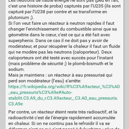
Les neutrons de haute énergie ne sont pas (peu en fait,
c'est une histoire de proba) capturés par l'U235 (ils sont
capturé par l'U238 par contre et se transforme en
plutonium ;).
Si l'on veut faire un réacteur à neutron rapides il faut
changer l'enrichissement du combustible ainsi que sa
géométrie dans le cœur, c'est ce qui a été fait avec
superphenix. Dans ce cas il ne doit pas y avoir de
modérateur, et pour récupérer la chaleur il faut un fluide
qui ne modère pas les neutrons (caloporteur). Deux
caloporteurs ont été testé avec succès pour l'instant
(mais problème de sécurité ;) le plomb-bismuth et le
sodium.
Mais je maintiens : un réacteur à eau pressurisé qui
perd son modérateur (l'eau) s'arrête:
https://fr.wikipedia.org/wiki/R%C3%A9acteur_%C3%A0
_eau_pressuris%C3%A9e#Auto-
stabilit.C3.A9_du_r.C3.A9acteur_.C3.A0_eau_pressuris.
C3.A9e
Par contre, un réacteur éteint reste très radioactif, et la
radioactivité c'est de l'énergie rapidement accumulée
en chaleur. Si on ne continu pas le refroidir il va se