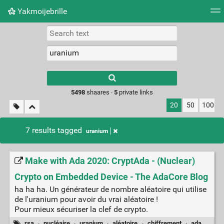
Yakmoijebrille
Tag cloud
Picture wall
Daily
RSS Feed
Logi
Type 1 or more
characters for
results.
5498
shaares ·
5
private links
20
50
100
7 results tagged
uranium
Make with Ada 2020: CryptAda - (Nuclear)
Crypto on Embedded Device - The AdaCore Blog
ha ha ha. Un générateur de nombre aléatoire qui utilise
de l'uranium pour avoir du vrai aléatoire !
Pour mieux sécuriser la clef de crypto.
rsa
·
nucléaire
·
uranium
·
aléatoire
·
chiffrement
·
ada