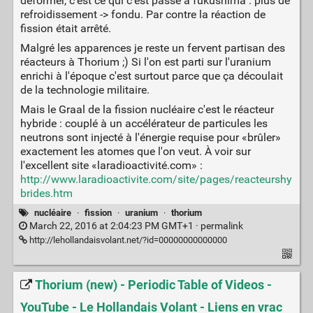
déformer, c'est ce qui c'est passé à fukushima : plus de
refroidissement -> fondu. Par contre la réaction de
fission était arrêté.
Malgré les apparences je reste un fervent partisan des
réacteurs à Thorium ;) Si l'on est parti sur l'uranium
enrichi à l'époque c'est surtout parce que ça découlait
de la technologie militaire.
Mais le Graal de la fission nucléaire c'est le réacteur
hybride : couplé à un accélérateur de particules les
neutrons sont injecté à l'énergie requise pour «brûler»
exactement les atomes que l'on veut. À voir sur
l'excellent site «laradioactivité.com» :
http://www.laradioactivite.com/site/pages/reacteurshy
brides.htm
nucléaire
·
fission
·
uranium
·
thorium
March 22, 2016 at 2:04:23 PM GMT+1 ·
permalink
http://lehollandaisvolant.net/?id=00000000000000
Thorium (new) - Periodic Table of Videos -
YouTube - Le Hollandais Volant - Liens en vrac