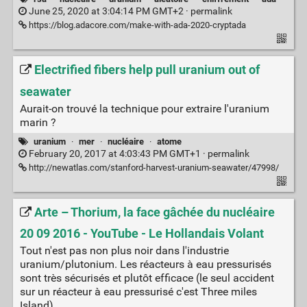
June 25, 2020 at 3:04:14 PM GMT+2 ·
permalink
https://blog.adacore.com/make-with-ada-2020-cryptada
Electrified fibers help pull uranium out of
seawater
Aurait-on trouvé la technique pour extraire l'uranium
marin ?
uranium
·
mer
·
nucléaire
·
atome
February 20, 2017 at 4:03:43 PM GMT+1 ·
permalink
http://newatlas.com/stanford-harvest-uranium-seawater/47998/
Arte – Thorium, la face gâchée du nucléaire
20 09 2016 - YouTube - Le Hollandais Volant
Tout n'est pas non plus noir dans l'industrie
uranium/plutonium. Les réacteurs à eau pressurisés
sont très sécurisés et plutôt efficace (le seul accident
sur un réacteur à eau pressurisé c'est Three miles
Island).