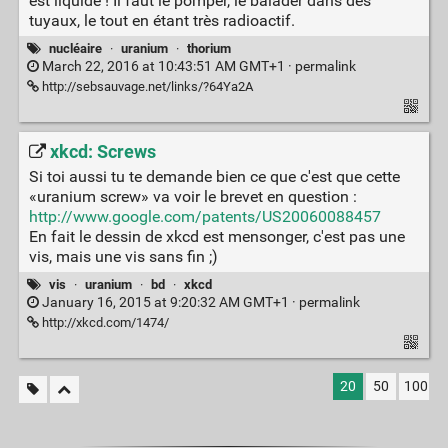
est liquide ! Il faut le pomper, le balader dans des
tuyaux, le tout en étant très radioactif.
nucléaire
·
uranium
·
thorium
March 22, 2016 at 10:43:51 AM GMT+1 ·
permalink
http://sebsauvage.net/links/?64Ya2A
xkcd: Screws
Si toi aussi tu te demande bien ce que c'est que cette
«uranium screw» va voir le brevet en question :
http://www.google.com/patents/US20060088457
En fait le dessin de xkcd est mensonger, c'est pas une
vis, mais une vis sans fin ;)
vis
·
uranium
·
bd
·
xkcd
January 16, 2015 at 9:20:32 AM GMT+1 ·
permalink
http://xkcd.com/1474/
20
50
100