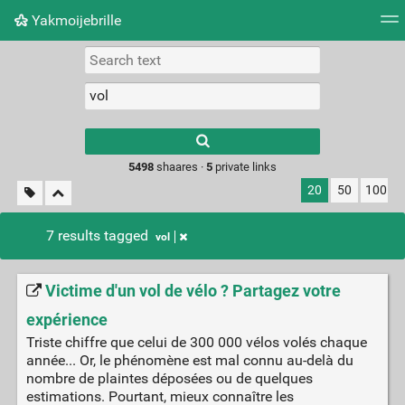
Yakmoijebrille
Tag cloud
Picture wall
Daily
RSS Feed
Logi
Type 1 or more
characters for
results.
5498
shaares ·
5
private links
20
50
100
7 results tagged
vol
Victime d'un vol de vélo ? Partagez votre
expérience
Triste chiffre que celui de 300 000 vélos volés chaque
année... Or, le phénomène est mal connu au-delà du
nombre de plaintes déposées ou de quelques
estimations. Pourtant, mieux connaître les