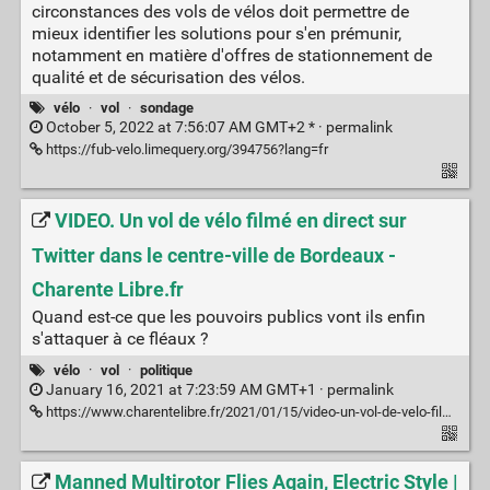
circonstances des vols de vélos doit permettre de
mieux identifier les solutions pour s'en prémunir,
notamment en matière d'offres de stationnement de
qualité et de sécurisation des vélos.
vélo
·
vol
·
sondage
October 5, 2022 at 7:56:07 AM GMT+2 * ·
permalink
https://fub-velo.limequery.org/394756?lang=fr
VIDEO. Un vol de vélo filmé en direct sur
Twitter dans le centre-ville de Bordeaux -
Charente Libre.fr
Quand est-ce que les pouvoirs publics vont ils enfin
s'attaquer à ce fléaux ?
vélo
·
vol
·
politique
January 16, 2021 at 7:23:59 AM GMT+1 ·
permalink
https://www.charentelibre.fr/2021/01/15/video-un-vol-de-velo-filme-en-direct-sur-twitter-dans-le-centre-ville-de-bordeaux,3696233.php
Manned Multirotor Flies Again, Electric Style |