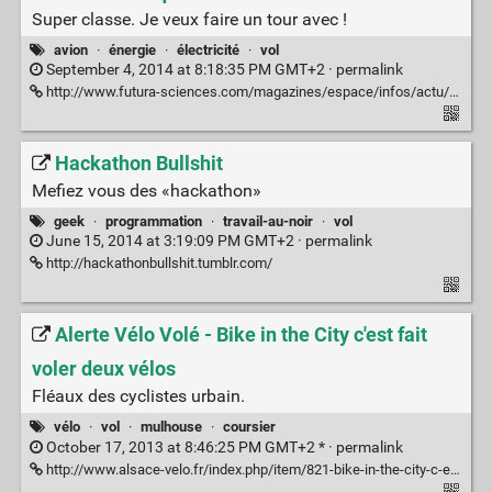
Super classe. Je veux faire un tour avec !
avion
·
énergie
·
électricité
·
vol
September 4, 2014 at 8:18:35 PM GMT+2 ·
permalink
http://www.futura-sciences.com/magazines/espace/infos/actu/d/avion-pipistrel-wattsup-avion-ecole-electrique-55095/
Hackathon Bullshit
Mefiez vous des «hackathon»
geek
·
programmation
·
travail-au-noir
·
vol
June 15, 2014 at 3:19:09 PM GMT+2 ·
permalink
http://hackathonbullshit.tumblr.com/
Alerte Vélo Volé - Bike in the City c'est fait
voler deux vélos
Fléaux des cyclistes urbain.
vélo
·
vol
·
mulhouse
·
coursier
October 17, 2013 at 8:46:25 PM GMT+2 * ·
permalink
http://www.alsace-velo.fr/index.php/item/821-bike-in-the-city-c-est-fait-voler-deux-velos