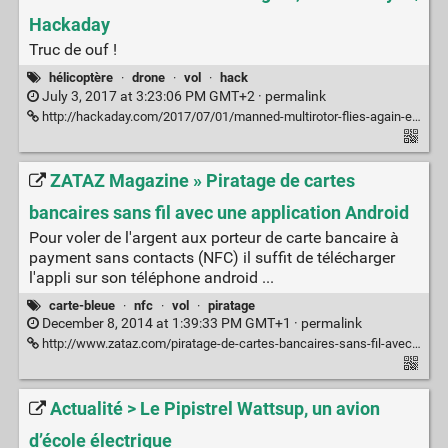
Hackaday
Truc de ouf !
hélicoptère
·
drone
·
vol
·
hack
July 3, 2017 at 3:23:06 PM GMT+2 ·
permalink
http://hackaday.com/2017/07/01/manned-multirotor-flies-again-electric-style/
ZATAZ Magazine » Piratage de cartes
bancaires sans fil avec une application Android
Pour voler de l'argent aux porteur de carte bancaire à
payment sans contacts (NFC) il suffit de télécharger
l'appli sur son téléphone android ...
carte-bleue
·
nfc
·
vol
·
piratage
December 8, 2014 at 1:39:33 PM GMT+1 ·
permalink
http://www.zataz.com/piratage-de-cartes-bancaires-sans-fil-avec-une-application-android/#axzz3LIg6sIHU
Actualité > Le Pipistrel Wattsup, un avion
d’école électrique