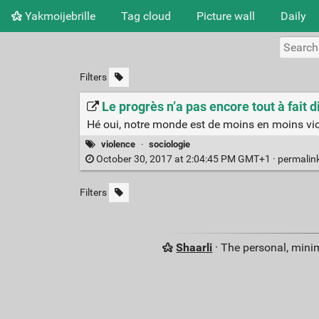
Yakmoijebrille
Tag cloud
Picture wall
Daily
Filters
Le progrès n’a pas encore tout à fait d
Hé oui, notre monde est de moins en moins vio
violence
·
sociologie
October 30, 2017 at 2:04:45 PM GMT+1 ·
permalin
Filters
Shaarli
· The personal, minim