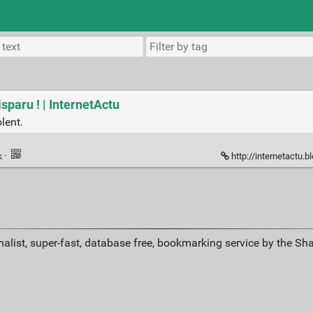
isparu ! | InternetActu
lent.
k
·
http://internetactu.blog.
alist, super-fast, database free, bookmarking service by the Sh