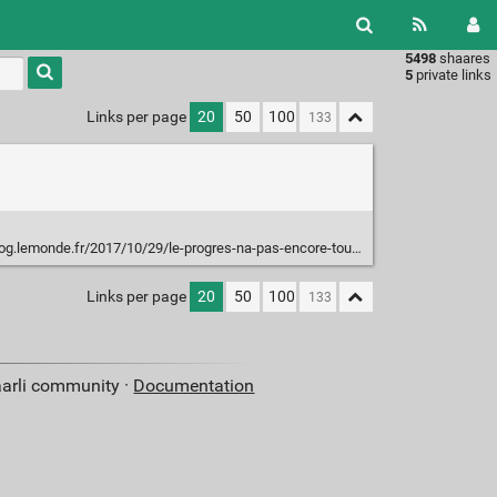
5498
shaares
Type 1 or
5
private links
more
characters
Links per page
20
50
100
for
results.
lemonde.fr/2017/10/29/le-progres-na-pas-encore-tout-a-fait-disparu/
Links per page
20
50
100
aarli community ·
Documentation