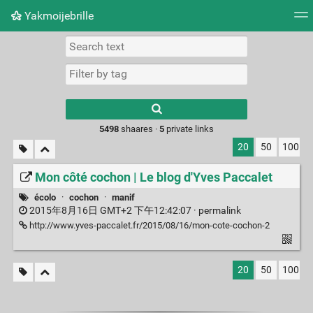
Yakmoijebrille
Tag cloud
Picture wall
Daily
RSS Feed
Logi
Type 1 or more
characters for
results.
5498
shaares ·
5
private links
20
50
100
Mon côté cochon | Le blog d'Yves Paccalet
écolo
·
cochon
·
manif
2015年8月16日 GMT+2 下午12:42:07 ·
permalink
http://www.yves-paccalet.fr/2015/08/16/mon-cote-cochon-2
20
50
100