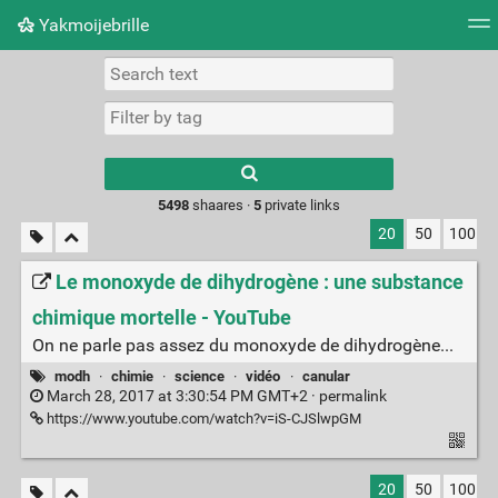
Yakmoijebrille
Tag cloud
Picture wall
Daily
RSS Feed
Logi
Type 1 or more
characters for
results.
5498
shaares ·
5
private links
20
50
100
Le monoxyde de dihydrogène : une substance
chimique mortelle - YouTube
On ne parle pas assez du monoxyde de dihydrogène...
modh
·
chimie
·
science
·
vidéo
·
canular
March 28, 2017 at 3:30:54 PM GMT+2 ·
permalink
https://www.youtube.com/watch?v=iS-CJSlwpGM
20
50
100