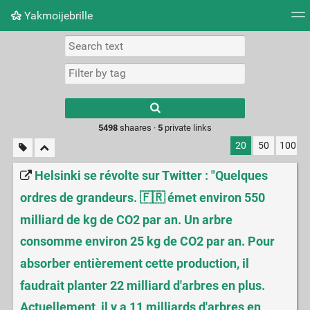
Yakmoijebrille
Tag cloud
Picture wall
Daily
RSS Feed
Logi
Type 1 or more
characters for
results.
5498
shaares ·
5
private links
20
50
100
Helsinki se révolte sur Twitter : "Quelques
ordres de grandeurs. 🇫🇷 émet environ 550
milliard de kg de CO2 par an. Un arbre
consomme environ 25 kg de CO2 par an. Pour
absorber entièrement cette production, il
faudrait planter 22 milliard d'arbres en plus.
Actuellement, il y a 11 milliards d'arbres en