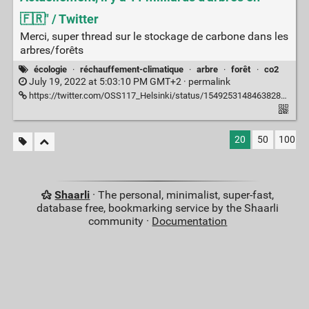
🇫🇷" / Twitter
Merci, super thread sur le stockage de carbone dans les
arbres/forêts
écologie
·
réchauffement-climatique
·
arbre
·
forêt
·
co2
July 19, 2022 at 5:03:10 PM GMT+2 ·
permalink
https://twitter.com/OSS117_Helsinki/status/1549253148463828996
20
50
100
Shaarli
· The personal, minimalist, super-fast,
database free, bookmarking service by the Shaarli
community ·
Documentation