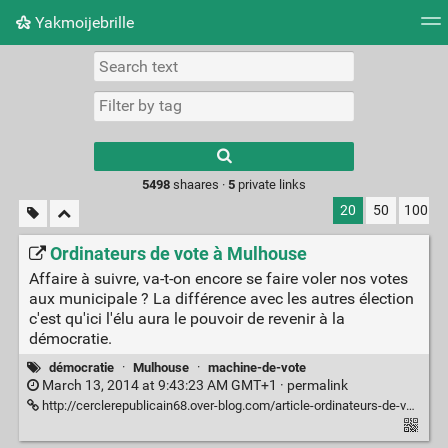
Yakmoijebrille
Tag cloud
Picture wall
Daily
RSS Feed
Logi
Type 1 or more
characters for
results.
5498
shaares ·
5
private links
20
50
100
Ordinateurs de vote à Mulhouse
Affaire à suivre, va-t-on encore se faire voler nos votes
aux municipale ? La différence avec les autres élection
c'est qu'ici l'élu aura le pouvoir de revenir à la
démocratie.
démocratie
·
Mulhouse
·
machine-de-vote
March 13, 2014 at 9:43:23 AM GMT+1 ·
permalink
http://cerclerepublicain68.over-blog.com/article-ordinateurs-de-vote-question-du-cercle-republicain-68-aux-candidats-municipales-2014-122894141.html