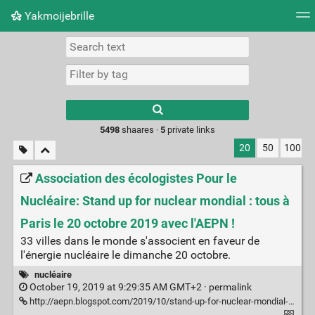
Yakmoijebrille
Tag cloud
Picture wall
Daily
RSS Feed
Logi
Type 1 or more
characters for
results.
5498
shaares ·
5
private links
20
50
100
Association des écologistes Pour le
Nucléaire: Stand up for nuclear mondial : tous à
Paris le 20 octobre 2019 avec l'AEPN !
33 villes dans le monde s'associent en faveur de
l'énergie nucléaire le dimanche 20 octobre.
nucléaire
October 19, 2019 at 9:29:35 AM GMT+2 ·
permalink
http://aepn.blogspot.com/2019/10/stand-up-for-nuclear-mondial-tous-paris.html