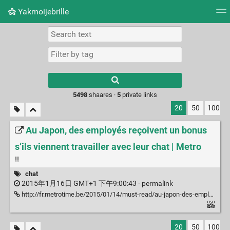
Yakmoijebrille
Tag cloud
Picture wall
Daily
RSS Feed
Logi
Type 1 or more
characters for
results.
5498
shaares ·
5
private links
20
50
100
Au Japon, des employés reçoivent un bonus
s’ils viennent travailler avec leur chat | Metro
!!
chat
2015年1月16日 GMT+1 下午9:00:43 ·
permalink
http://fr.metrotime.be/2015/01/14/must-read/au-japon-des-employes-recoivent-un-bonus-sils-viennent-travailler-avec-leur-chat/
20
50
100