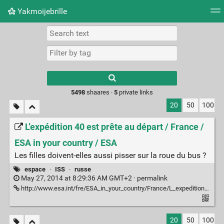
Yakmoijebrille
Tag cloud
Picture wall
Daily
RSS Feed
Logi
Type 1 or more
characters for
results.
5498
shaares ·
5
private links
20
50
100
L’expédition 40 est prête au départ / France /
ESA in your country / ESA
Les filles doivent-elles aussi pisser sur la roue du bus ?
espace
·
ISS
·
russe
May 27, 2014 at 8:29:36 AM GMT+2 ·
permalink
http://www.esa.int/fre/ESA_in_your_country/France/L_expedition_40_est_prete_au_depart
20
50
100