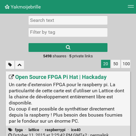
Yakmoijebrille
Tag cloud
Picture wall
Daily
RSS Feed
Logi
Type 1 or more
characters for
results.
5498
shaares ·
5
private links
20
50
100
Open Source FPGA Pi Hat | Hackaday
Un carte d'extension FPGA pour le raspberry pi. La
particularité de cette carte est d'utiliser un Lattice dont
la chaine de développement entièrement libre est
disponible.
Du coup il est possible de synthétiser directement
depuis la raspberry ! Plus besoin des bouses fournies
par le fondeur sur un énorme PC.
fpga
·
lattice
·
raspberrypi
·
ice40
October 11, 2015 at 2:25:42 PM GMT+2 ·
permalink