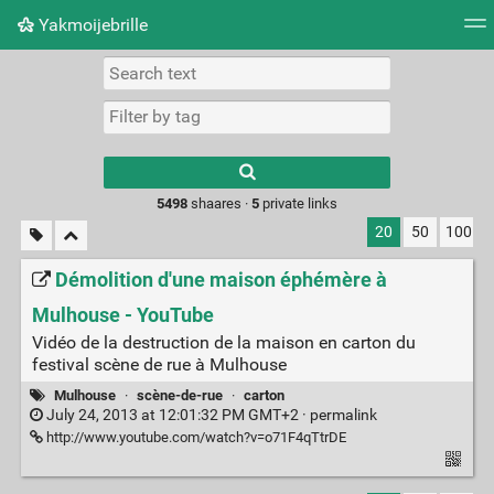
Yakmoijebrille
Tag cloud
Picture wall
Daily
RSS Feed
Logi
Type 1 or more
characters for
results.
5498
shaares ·
5
private links
20
50
100
Démolition d'une maison éphémère à
Mulhouse - YouTube
Vidéo de la destruction de la maison en carton du
festival scène de rue à Mulhouse
Mulhouse
·
scène-de-rue
·
carton
July 24, 2013 at 12:01:32 PM GMT+2 ·
permalink
http://www.youtube.com/watch?v=o71F4qTtrDE