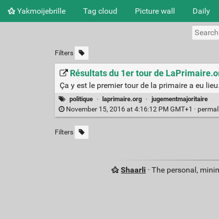
Yakmoijebrille
Tag cloud
Picture wall
Daily
Filters
Résultats du 1er tour de LaPrimaire.o
Ça y est le premier tour de la primaire a eu lie
politique
·
laprimaire.org
·
jugementmajoritaire
November 15, 2016 at 4:16:12 PM GMT+1 ·
permal
Filters
Shaarli
· The personal, minim