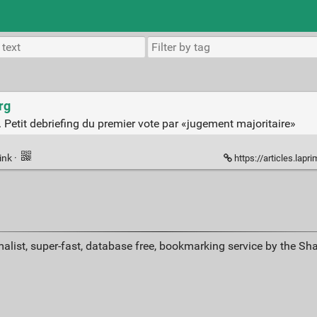
rg
u. Petit debriefing du premier vote par «jugement majoritaire»
ink
·
https://articles.laprimaire
alist, super-fast, database free, bookmarking service by the Sh