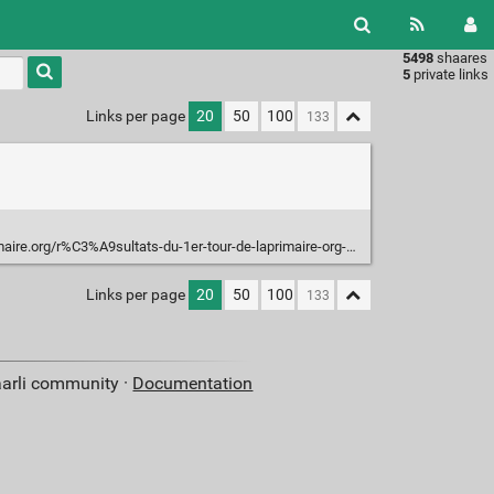
5498
shaares
Type 1 or
5
private links
more
characters
Links per page
20
50
100
for
results.
.org/r%C3%A9sultats-du-1er-tour-de-laprimaire-org-c8fe612b64cb#.5khiy7zlu
Links per page
20
50
100
aarli community ·
Documentation