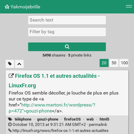
Yakmoijebrille
Tag cloud
Picture wall
Daily
RSS Feed
Logi
Type 1 or more
characters for
results.
5498
shaares ·
5
private links
20
50
100
Firefox OS 1.1 et autres actualités -
LinuxFr.org
Firefox OS semble décoller, je louche de plus en plus
sur ce type de <a
href="
http://www.martoni.fr/wordpress/?
p=472">gouzi-phone
</a>.
téléphone
·
gouzi-phone
·
firefoxOS
·
web
·
html5
October 10, 2013 at 9:31:21 AM GMT+2 ·
permalink
http://linuxfr.org/news/firefox-os-1-1-et-autres-actualites