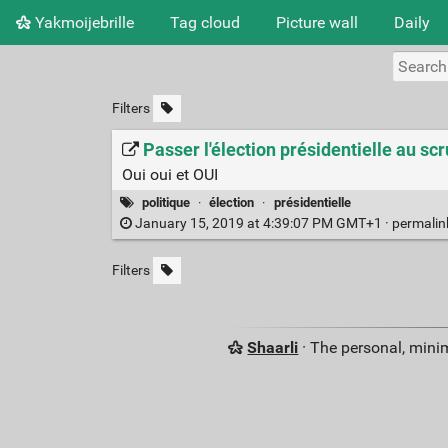
Yakmoijebrille
Tag cloud
Picture wall
Daily
Filters
Passer l'élection présidentielle au sc
Oui oui et OUI
politique
·
élection
·
présidentielle
January 15, 2019 at 4:39:07 PM GMT+1 ·
permali
Filters
Shaarli
· The personal, minim