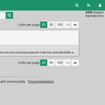
5498
shaares
Type 1 or
5
private links
more
characters
Links per page
20
50
100
for
results.
onico/journaux/passer-l-election-presidentielle-au-scrutin-jugement-majoritaire
Links per page
20
50
100
aarli community ·
Documentation