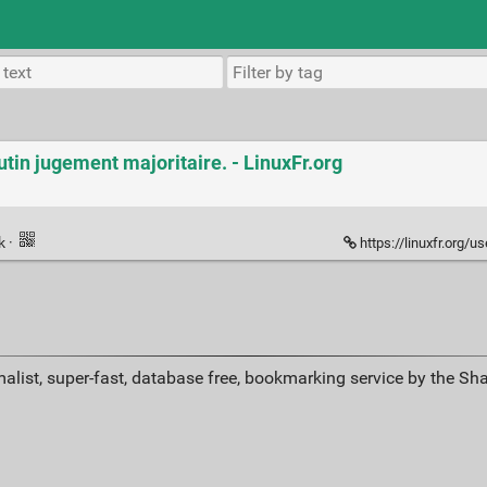
rutin jugement majoritaire. - LinuxFr.org
nk
·
https://linuxfr.org/users/nic
alist, super-fast, database free, bookmarking service by the Sh