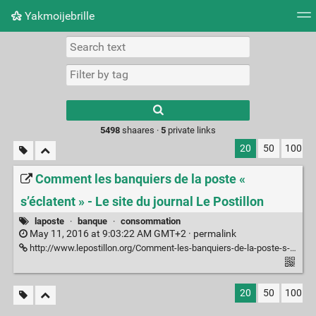
Yakmoijebrille
Tag cloud
Picture wall
Daily
RSS Feed
Logi
Type 1 or more
characters for
results.
5498
shaares ·
5
private links
20
50
100
Comment les banquiers de la poste «
s’éclatent » - Le site du journal Le Postillon
laposte
·
banque
·
consommation
May 11, 2016 at 9:03:22 AM GMT+2 ·
permalink
http://www.lepostillon.org/Comment-les-banquiers-de-la-poste-s-eclatent.html
20
50
100