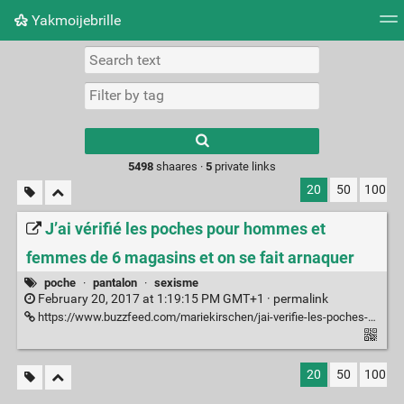
Yakmoijebrille
Tag cloud
Picture wall
Daily
RSS Feed
Logi
Type 1 or more
characters for
results.
5498
shaares ·
5
private links
20
50
100
J’ai vérifié les poches pour hommes et
femmes de 6 magasins et on se fait arnaquer
poche
·
pantalon
·
sexisme
February 20, 2017 at 1:19:15 PM GMT+1 ·
permalink
https://www.buzzfeed.com/mariekirschen/jai-verifie-les-poches-pour-hommes-et-femmes-de-6-magasins-e?utm_term=.liY4QXOax7#.st1dAGnOw0
20
50
100