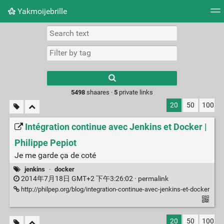
Yakmoijebrille
Tag cloud
Picture wall
Daily
RSS Feed
Logi
Type 1 or more
characters for
results.
5498
shaares ·
5
private links
20
50
100
Intégration continue avec Jenkins et Docker |
Philippe Pepiot
Je me garde ça de coté
jenkins
·
docker
2014年7月18日 GMT+2 下午3:26:02 ·
permalink
http://philpep.org/blog/integration-continue-avec-jenkins-et-docker
20
50
100