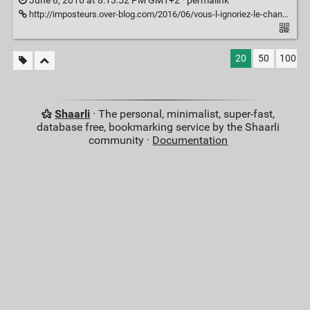
June 8, 2016 at 8:13:52 PM GMT+2 ·
permalink
http://imposteurs.over-blog.com/2016/06/vous-l-ignoriez-le-chanvre-tue-environ-1000-personnes-par-jour-dans-le-monde-je-ne-parle-pas-ici-du-cannabis-utilise-comme-drogue-ma
20
50
100
Shaarli
· The personal, minimalist, super-fast,
database free, bookmarking service by the Shaarli
community ·
Documentation