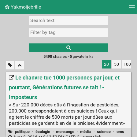
Yakmoijebrille
Tag cloud
Picture wall
Daily
RSS Feed
Logi
Type 1 or more
characters for
results.
5498
shaares ·
5
private links
20
50
100
Le chanvre tue 1000 personnes par jour, et
pourtant, Générations futures se tait ! -
Imposteurs
« Sur 220.000 décès dûs à l’ingestion de pesticides,
200.000 correspondaient à des suicides ! Ceux qui
agitent le chiffre de 500 morts par jour dûes aux
pesticides se gardent bien de le préciser, évidemment»
politique
·
écologie
·
mensonge
·
média
·
science
·
oms